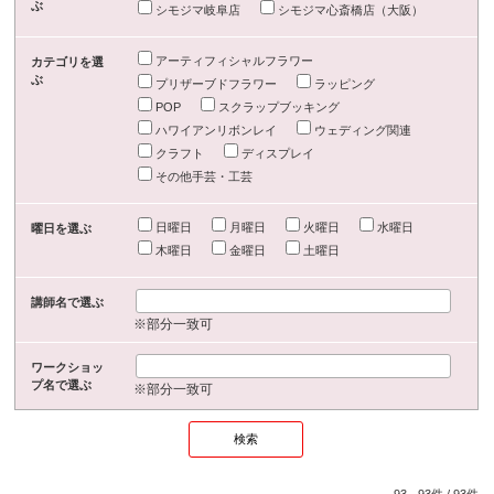
ぶ
シモジマ岐阜店
シモジマ心斎橋店（大阪）
アーティフィシャルフラワー
カテゴリを選
ぶ
プリザーブドフラワー
ラッピング
POP
スクラップブッキング
ハワイアンリボンレイ
ウェディング関連
クラフト
ディスプレイ
その他手芸・工芸
日曜日
月曜日
火曜日
水曜日
曜日を選ぶ
木曜日
金曜日
土曜日
講師名で選ぶ
※部分一致可
ワークショッ
プ名で選ぶ
※部分一致可