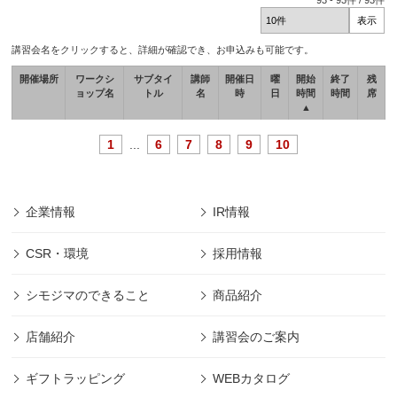
93
-
93
件 /
93
件
講習会名をクリックすると、詳細が確認でき、お申込みも可能です。
開催場所
ワークシ
サブタイ
講師
開催日
曜
開始
終了
残
ョップ名
トル
名
時
日
時間
時間
席
▲
1
...
6
7
8
9
10
企業情報
IR情報
CSR・環境
採用情報
シモジマのできること
商品紹介
店舗紹介
講習会のご案内
ギフトラッピング
WEBカタログ