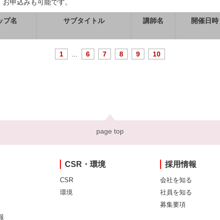
、お申込みも可能です。
ップ名
サブタイトル
講師名
開催日時
1
...
6
7
8
9
10
page top
CSR・環境
採用情報
CSR
会社を知る
環境
社員を知る
募集要項
報