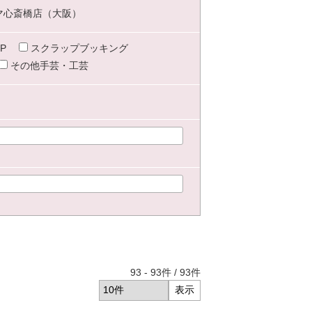
マ心斎橋店（大阪）
P
スクラップブッキング
その他手芸・工芸
93
-
93
件 /
93
件