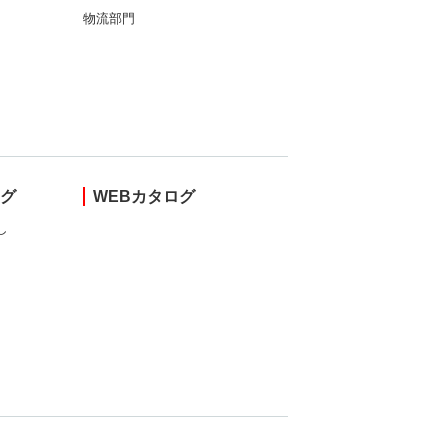
物流部門
ング
WEBカタログ
し