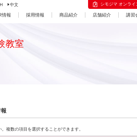
シモジマ オンライ
SH
中文
IR情報
採用情報
商品紹介
店舗紹介
講習
験教室
情報
い。複数の項目を選択することができます。