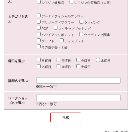
ぶ
シモジマ岐阜店
シモジマ心斎橋店（大阪）
アーティフィシャルフラワー
カテゴリを選
ぶ
プリザーブドフラワー
ラッピング
POP
スクラップブッキング
ハワイアンリボンレイ
ウェディング関連
クラフト
ディスプレイ
その他手芸・工芸
日曜日
月曜日
火曜日
水曜日
曜日を選ぶ
木曜日
金曜日
土曜日
講師名で選ぶ
※部分一致可
ワークショッ
プ名で選ぶ
※部分一致可