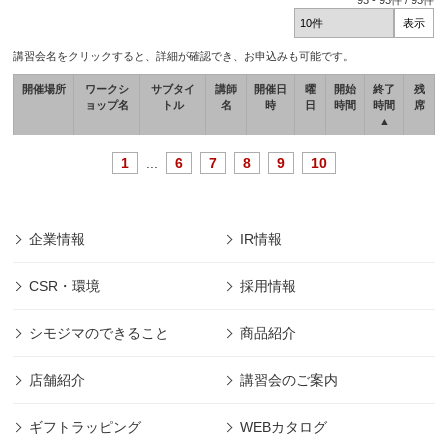
93
-
93
件 /
93
件
講習会名をクリックすると、詳細が確認でき、お申込みも可能です。
開催場所
ワークシ
サブタイ
講師
開催日
曜
開始
終了
残
ョップ名
トル
名
時
日
時間
時間
席
▲
1
...
6
7
8
9
10
企業情報
IR情報
CSR・環境
採用情報
シモジマのできること
商品紹介
店舗紹介
講習会のご案内
ギフトラッピング
WEBカタログ