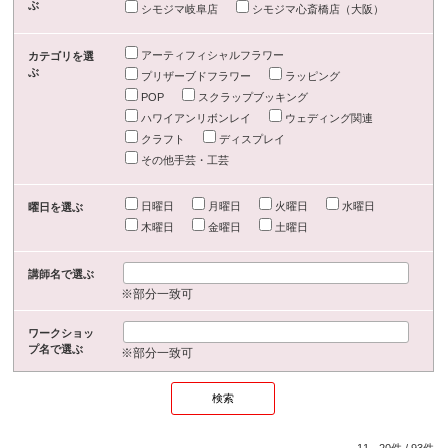
ぶ
シモジマ岐阜店
シモジマ心斎橋店（大阪）
アーティフィシャルフラワー
カテゴリを選
ぶ
プリザーブドフラワー
ラッピング
POP
スクラップブッキング
ハワイアンリボンレイ
ウェディング関連
クラフト
ディスプレイ
その他手芸・工芸
日曜日
月曜日
火曜日
水曜日
曜日を選ぶ
木曜日
金曜日
土曜日
講師名で選ぶ
※部分一致可
ワークショッ
プ名で選ぶ
※部分一致可