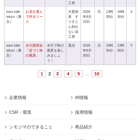
工房
east side
お花を選ん
大貫裕
2026
日
13時
16時
3
tokyo（東
で作るリー
美 す
年8月
30分
30分
京）
ス
りすと
23日
ん枯れ
ない花
工房
east side
水引講習会
水引で秋の
黒須
2026
日
10時
13時
3
tokyo（東
「近づく秋
風景を楽し
年8月
30分
30分
京）
の風景」
みましょ
30日
う！
1
2
3
4
5
...
10
企業情報
IR情報
CSR・環境
採用情報
シモジマのできること
商品紹介