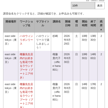
11
-
20
件 /
93
件
講習会名をクリックすると、詳細が確認でき、お申込みも可能です。
開催場所
ワークショ
サブタイト
講師名
開催
曜
開始
終了
残
ップ名
ル
日時
日
時間
時間
席
▲
east side
ハロウィン
ハロウィン
杉崎
2026
土
10時
13時
2
tokyo（東
リボンリー
リースで楽
年8月
30分
30分
京）
ス
しみましょ
29日
う！
east side
権藤先生店
権藤
2026
日
10時
14時
2
tokyo（東
内のお好き
貴代子
年8月
30分
00分
京）
な造花で作
（offic
30日
るラウンド
e hana
ブーケ（ブ
801）
ートニア付
き）
east side
権藤先生店
権藤
2026
日
14時
17時
2
tokyo（東
内のお好き
貴代子
年8月
00分
30分
京）
な造花で作
（offic
30日
るラウンド
e hana
ブーケ（ブ
801）
ートニア付
き）