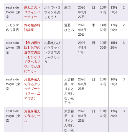
east side
黒ねこのハ
水引でハロ
黒須
2026
日
10時
13時
2
tokyo（東
ロウィンパ
ウィンを楽
年9月
30分
30分
京）
ーティー
しもう！
27日
シモジマ
斜め包み特
近藤
2026
木
14時
17時
2
名古屋店
訓講座
ひとみ
年8月
30分
00分
20日
east side
【年内最終
お花えらび
2026
日
10時
15時
3
tokyo（東
回】お花の
からラッピ
年9月
30分
20分
京）
選び方講座
ングまで楽
13日
～おひとり
しみましょ
で選べるノ
う！
ウハウが身
につく～
east side
お花を選ん
大貫裕
2026
日
13時
16時
3
tokyo（東
で作るクラ
美 す
年8月
30分
30分
京）
ッチブーケ
りすと
23日
（ブートニ
ん枯れ
ア付き）
ない花
工房
east side
お花を選ん
大貫裕
2026
日
10時
13時
3
tokyo（東
で作るリー
美 す
年8月
30分
30分
京）
ス
りすと
23日
ん枯れ
ない花