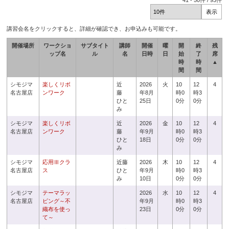
41
-
50
件 /
93
件
講習会名をクリックすると、詳細が確認でき、お申込みも可能です。
開催場所
ワークショ
サブタイト
講師
開催
曜
開
終
残
ップ名
ル
名
日時
日
始
了
席
時
時
▲
間
間
シモジマ
楽しくリボ
近
2026
火
10
12
4
名古屋店
ンワーク
藤
年8月
時0
時3
ひと
25日
0分
0分
み
シモジマ
楽しくリボ
近
2026
金
10
12
4
名古屋店
ンワーク
藤
年9月
時0
時3
ひと
18日
0分
0分
み
シモジマ
応用Ⅲクラ
近藤
2026
木
10
12
4
名古屋店
ス
ひと
年9月
時0
時3
み
10日
0分
0分
シモジマ
テーマラッ
2026
水
10
12
4
名古屋店
ピング～不
年9月
時0
時3
織布を使っ
23日
0分
0分
て～