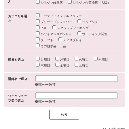
ぶ
シモジマ岐阜店
シモジマ心斎橋店（大阪）
アーティフィシャルフラワー
カテゴリを選
ぶ
プリザーブドフラワー
ラッピング
POP
スクラップブッキング
ハワイアンリボンレイ
ウェディング関連
クラフト
ディスプレイ
その他手芸・工芸
日曜日
月曜日
火曜日
水曜日
曜日を選ぶ
木曜日
金曜日
土曜日
講師名で選ぶ
※部分一致可
ワークショッ
プ名で選ぶ
※部分一致可