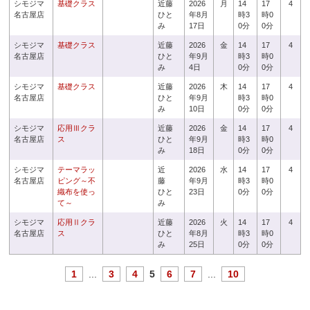
シモジマ
基礎クラス
近藤
2026
月
14
17
4
名古屋店
ひと
年8月
時3
時0
み
17日
0分
0分
シモジマ
基礎クラス
近藤
2026
金
14
17
4
名古屋店
ひと
年9月
時3
時0
み
4日
0分
0分
シモジマ
基礎クラス
近藤
2026
木
14
17
4
名古屋店
ひと
年9月
時3
時0
み
10日
0分
0分
シモジマ
応用Ⅲクラ
近藤
2026
金
14
17
4
名古屋店
ス
ひと
年9月
時3
時0
み
18日
0分
0分
シモジマ
テーマラッ
近
2026
水
14
17
4
名古屋店
ピング～不
藤
年9月
時3
時0
織布を使っ
ひと
23日
0分
0分
て～
み
シモジマ
応用Ⅱクラ
近藤
2026
火
14
17
4
名古屋店
ス
ひと
年8月
時3
時0
み
25日
0分
0分
1
...
3
4
5
6
7
...
10