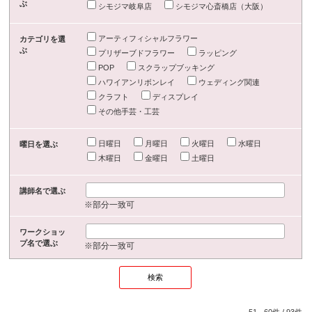
ぶ
シモジマ岐阜店
シモジマ心斎橋店（大阪）
アーティフィシャルフラワー
カテゴリを選
ぶ
プリザーブドフラワー
ラッピング
POP
スクラップブッキング
ハワイアンリボンレイ
ウェディング関連
クラフト
ディスプレイ
その他手芸・工芸
日曜日
月曜日
火曜日
水曜日
曜日を選ぶ
木曜日
金曜日
土曜日
講師名で選ぶ
※部分一致可
ワークショッ
プ名で選ぶ
※部分一致可