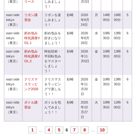
（東京）
リース
しみましょ
月2日
う！
east side
リボン講
リボンを楽
杉崎
2026
月
14時
16時
5
tokyo
習会
しみましょ
年8月
00分
00分
（東京）
う！
24日
east side
斜め包み
斜め包みを
杉崎
2026
水
10時
13時
6
tokyo
特化講座V
好きになり
年8月
30分
00分
（東京）
OL.1
ましょう！
26日
east side
斜め包み
時短技術・
杉崎
2026
金
10時
13時
6
tokyo
特化講座V
半回転包み
年11
30分
00分
（東京）
OL.2
をマスター
月6日
しましょ
う！
east side
クリスマ
クリスマス
杉崎
2026
金
10時
13時
6
tokyo
スラッピ
をラッピン
年11
30分
30分
（東京）
ング2026
グで楽しも
月20
う！！
日
east side
ボトル講
ボトルを包
杉崎
2026
火
10時
12時
6
tokyo
習会
んでみまし
年10
30分
00分
（東京）
ょう！！
月27
日
1
...
4
5
6
7
8
...
10