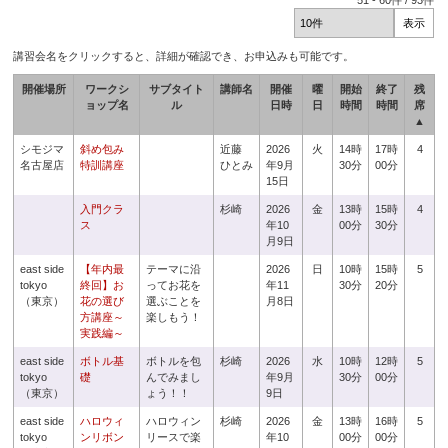
51
-
60
件 /
93
件
講習会名をクリックすると、詳細が確認でき、お申込みも可能です。
開催場所
ワークシ
サブタイト
講師名
開催
曜
開始
終了
残
ョップ名
ル
日時
日
時間
時間
席
▲
シモジマ
斜め包み
近藤
2026
火
14時
17時
4
名古屋店
特訓講座
ひとみ
年9月
30分
00分
15日
入門クラ
杉崎
2026
金
13時
15時
4
ス
年10
00分
30分
月9日
east side
【年内最
テーマに沿
2026
日
10時
15時
5
tokyo
終回】お
ってお花を
年11
30分
20分
（東京）
花の選び
選ぶことを
月8日
方講座～
楽しもう！
実践編～
east side
ボトル基
ボトルを包
杉崎
2026
水
10時
12時
5
tokyo
礎
んでみまし
年9月
30分
00分
（東京）
ょう！！
9日
east side
ハロウィ
ハロウィン
杉崎
2026
金
13時
16時
5
tokyo
ンリボン
リースで楽
年10
00分
00分