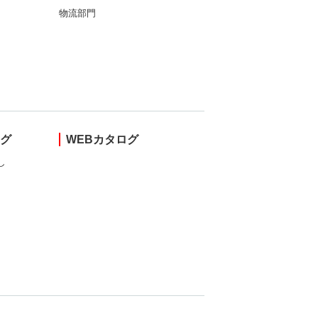
物流部門
ング
WEBカタログ
し