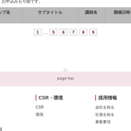
、お申込みも可能です。
ップ名
サブタイトル
講師名
開催日時
1
...
5
6
7
8
9
page top
CSR・環境
採用情報
CSR
会社を知る
環境
社員を知る
募集要項
報