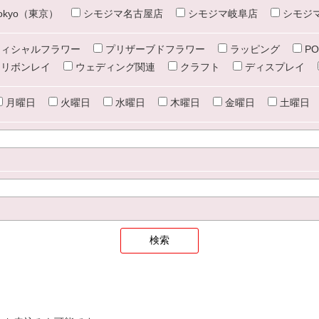
e tokyo（東京）
シモジマ名古屋店
シモジマ岐阜店
シモジ
ィシャルフラワー
プリザーブドフラワー
ラッピング
PO
リボンレイ
ウェディング関連
クラフト
ディスプレイ
月曜日
火曜日
水曜日
木曜日
金曜日
土曜日