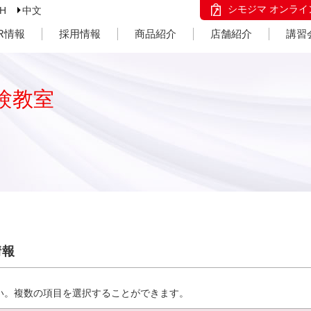
シモジマ オンライ
SH
中文
IR情報
採用情報
商品紹介
店舗紹介
講習
験教室
情報
い。複数の項目を選択することができます。