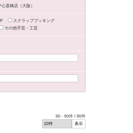
マ心斎橋店（大阪）
P
スクラップブッキング
その他手芸・工芸
90
-
90
件 /
90
件