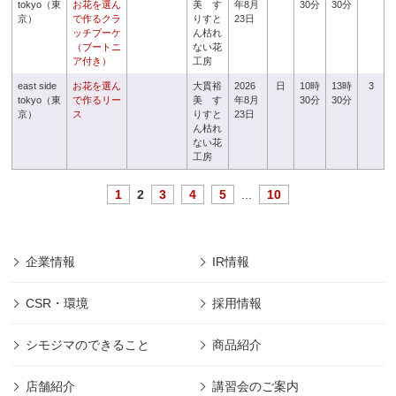
tokyo（東
お花を選ん
美 す
年8月
30分
30分
京）
で作るクラ
りすと
23日
ッチブーケ
ん枯れ
（ブートニ
ない花
ア付き）
工房
east side
お花を選ん
大貫裕
2026
日
10時
13時
3
tokyo（東
で作るリー
美 す
年8月
30分
30分
京）
ス
りすと
23日
ん枯れ
ない花
工房
1
2
3
4
5
...
10
企業情報
IR情報
CSR・環境
採用情報
シモジマのできること
商品紹介
店舗紹介
講習会のご案内