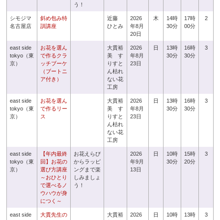
う！
シモジマ
斜め包み特
近藤
2026
木
14時
17時
2
名古屋店
訓講座
ひとみ
年8月
30分
00分
20日
east side
お花を選ん
大貫裕
2026
日
13時
16時
3
tokyo（東
で作るクラ
美 す
年8月
30分
30分
京）
ッチブーケ
りすと
23日
（ブートニ
ん枯れ
ア付き）
ない花
工房
east side
お花を選ん
大貫裕
2026
日
13時
16時
3
tokyo（東
で作るリー
美 す
年8月
30分
30分
京）
ス
りすと
23日
ん枯れ
ない花
工房
east side
【年内最終
お花えらび
2026
日
10時
15時
3
tokyo（東
回】お花の
からラッピ
年9月
30分
20分
京）
選び方講座
ングまで楽
13日
～おひとり
しみましょ
で選べるノ
う！
ウハウが身
につく～
east side
大貫先生の
大貫裕
2026
日
10時
13時
3