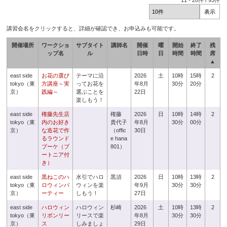
11
-
20
件 /
93
件
講習会名をクリックすると、詳細が確認でき、お申込みも可能です。
開催場所
ワークショ
サブタイト
講師名
開催
曜
開始
終了
残
ップ名
ル
日時
日
時間
時間
席
▲
east side
お花の選び
テーマに沿
2026
土
10時
15時
2
tokyo（東
方講座～実
ってお花を
年8月
30分
20分
京）
践編～
選ぶことを
22日
楽しもう！
east side
権藤先生店
権藤
2026
日
10時
14時
2
tokyo（東
内のお好き
貴代子
年8月
30分
00分
京）
な造花で作
（offic
30日
るラウンド
e hana
ブーケ（ブ
801）
ートニア付
き）
east side
黒ねこのハ
水引でハロ
黒須
2026
日
10時
13時
2
tokyo（東
ロウィンパ
ウィンを楽
年9月
30分
30分
京）
ーティー
しもう！
27日
east side
ハロウィン
ハロウィン
杉崎
2026
土
10時
13時
2
tokyo（東
リボンリー
リースで楽
年8月
30分
30分
京）
ス
しみましょ
29日