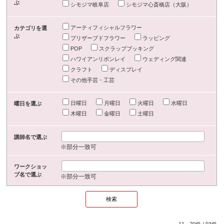
ぶ
シモジマ岐阜店
シモジマ心斎橋店（大阪）
アーティフィシャルフラワー
カテゴリを選
ぶ
プリザーブドフラワー
ラッピング
POP
スクラップブッキング
ハワイアンリボンレイ
ウェディング関連
クラフト
ディスプレイ
その他手芸・工芸
日曜日
月曜日
火曜日
水曜日
曜日を選ぶ
木曜日
金曜日
土曜日
講師名で選ぶ
※部分一致可
ワークショッ
プ名で選ぶ
※部分一致可