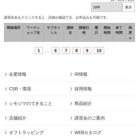
93
-
93
件 /
93
件
講習会名をクリックすると、詳細が確認でき、お申込みも可能です。
開催場所
ワークシ
サブタイ
講師
開催日
曜
開始
終了
残
ョップ名
トル
名
時
日
時間
時間
席
▲
1
...
6
7
8
9
10
企業情報
IR情報
CSR・環境
採用情報
シモジマのできること
商品紹介
店舗紹介
講習会のご案内
ギフトラッピング
WEBカタログ