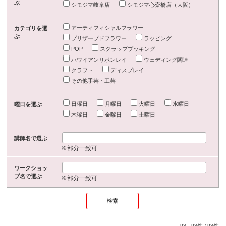
ぶ
シモジマ岐阜店
シモジマ心斎橋店（大阪）
アーティフィシャルフラワー
カテゴリを選
ぶ
プリザーブドフラワー
ラッピング
POP
スクラップブッキング
ハワイアンリボンレイ
ウェディング関連
クラフト
ディスプレイ
その他手芸・工芸
日曜日
月曜日
火曜日
水曜日
曜日を選ぶ
木曜日
金曜日
土曜日
講師名で選ぶ
※部分一致可
ワークショッ
プ名で選ぶ
※部分一致可