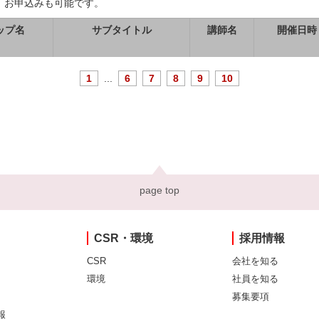
、お申込みも可能です。
ップ名
サブタイトル
講師名
開催日時
1
...
6
7
8
9
10
page top
CSR・環境
採用情報
CSR
会社を知る
環境
社員を知る
募集要項
報