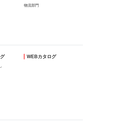
物流部門
ング
WEBカタログ
し