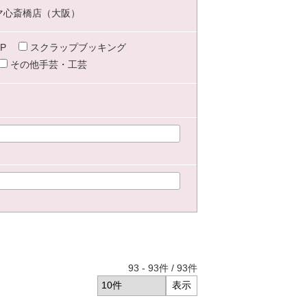
マ心斎橋店（大阪）
P
スクラップブッキング
その他手芸・工芸
93
-
93
件 /
93
件