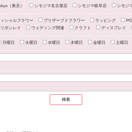
e tokyo（東京）
シモジマ名古屋店
シモジマ岐阜店
シモジ
ィシャルフラワー
プリザーブドフラワー
ラッピング
PO
リボンレイ
ウェディング関連
クラフト
ディスプレイ
月曜日
火曜日
水曜日
木曜日
金曜日
土曜日