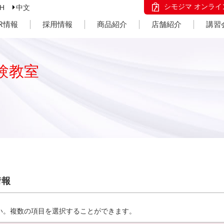
シモジマ オンライ
SH
中文
IR情報
採用情報
商品紹介
店舗紹介
講習
験教室
情報
い。複数の項目を選択することができます。