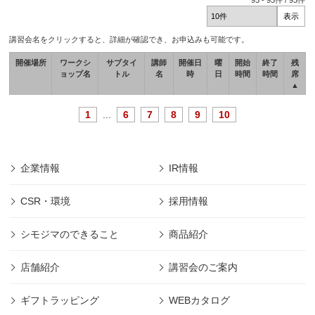
93
-
93
件 /
93
件
講習会名をクリックすると、詳細が確認でき、お申込みも可能です。
開催場所
ワークシ
サブタイ
講師
開催日
曜
開始
終了
残
ョップ名
トル
名
時
日
時間
時間
席
▲
1
...
6
7
8
9
10
企業情報
IR情報
CSR・環境
採用情報
シモジマのできること
商品紹介
店舗紹介
講習会のご案内
ギフトラッピング
WEBカタログ