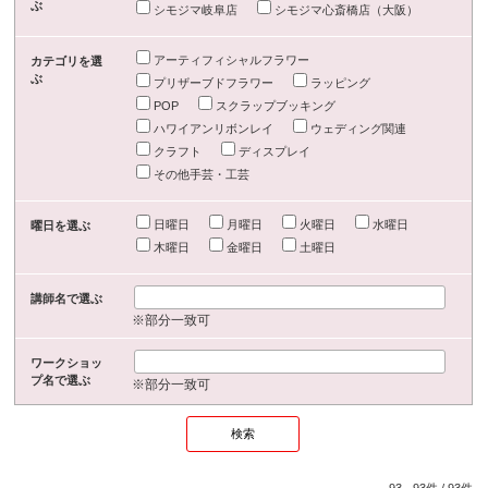
ぶ
シモジマ岐阜店
シモジマ心斎橋店（大阪）
アーティフィシャルフラワー
カテゴリを選
ぶ
プリザーブドフラワー
ラッピング
POP
スクラップブッキング
ハワイアンリボンレイ
ウェディング関連
クラフト
ディスプレイ
その他手芸・工芸
日曜日
月曜日
火曜日
水曜日
曜日を選ぶ
木曜日
金曜日
土曜日
講師名で選ぶ
※部分一致可
ワークショッ
プ名で選ぶ
※部分一致可