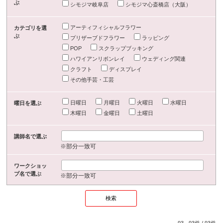
ぶ
シモジマ岐阜店
シモジマ心斎橋店（大阪）
アーティフィシャルフラワー
カテゴリを選
ぶ
プリザーブドフラワー
ラッピング
POP
スクラップブッキング
ハワイアンリボンレイ
ウェディング関連
クラフト
ディスプレイ
その他手芸・工芸
日曜日
月曜日
火曜日
水曜日
曜日を選ぶ
木曜日
金曜日
土曜日
講師名で選ぶ
※部分一致可
ワークショッ
プ名で選ぶ
※部分一致可