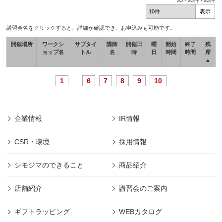
93
-
93
件 /
93
件
講習会名をクリックすると、詳細が確認でき、お申込みも可能です。
開催場所
ワークシ
サブタイ
講師
開催日
曜
開始
終了
残
ョップ名
トル
名
時
日
時間
時間
席
▲
1
...
6
7
8
9
10
企業情報
IR情報
CSR・環境
採用情報
シモジマのできること
商品紹介
店舗紹介
講習会のご案内
ギフトラッピング
WEBカタログ