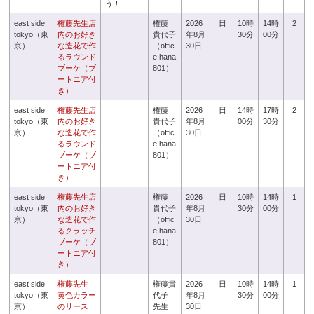
う！
east side
権藤先生店
権藤
2026
日
10時
14時
2
tokyo（東
内のお好き
貴代子
年8月
30分
00分
京）
な造花で作
（offic
30日
るラウンド
e hana
ブーケ（ブ
801）
ートニア付
き）
east side
権藤先生店
権藤
2026
日
14時
17時
2
tokyo（東
内のお好き
貴代子
年8月
00分
30分
京）
な造花で作
（offic
30日
るラウンド
e hana
ブーケ（ブ
801）
ートニア付
き）
east side
権藤先生店
権藤
2026
日
10時
14時
1
tokyo（東
内のお好き
貴代子
年8月
30分
00分
京）
な造花で作
（offic
30日
るクラッチ
e hana
ブーケ（ブ
801）
ートニア付
き）
east side
権藤先生
権藤貴
2026
日
10時
14時
1
tokyo（東
黄色カラー
代子
年8月
30分
00分
京）
のリース
先生
30日