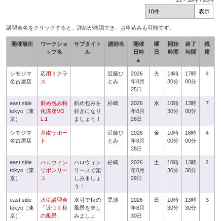
21
-
30
件 /
93
件
講習会名をクリックすると、詳細が確認でき、お申込みも可能です。
開催場所
ワークショ
サブタイト
講師名
開催
曜
開始
終了
残
ップ名
ル
日時
日
時間
時間
席
▲
シモジマ
応用Ⅱクラ
近藤ひ
2026
火
14時
17時
4
名古屋店
ス
とみ
年8月
30分
00分
25日
east side
斜め包み特
斜め包みを
杉崎
2026
水
10時
13時
7
tokyo（東
化講座VO
好きになり
年8月
30分
00分
京）
L.1
ましょう！
26日
シモジマ
基礎サポー
近藤ひ
2026
金
10時
16時
4
名古屋店
ト
とみ
年8月
00分
00分
28日
east side
ハロウィン
ハロウィン
杉崎
2026
土
10時
13時
2
tokyo（東
リボンリー
リースで楽
年8月
30分
30分
京）
ス
しみましょ
29日
う！
east side
水引講習会
水引で秋の
黒須
2026
日
10時
13時
3
tokyo（東
「近づく秋
風景を楽し
年8月
30分
30分
京）
の風景」
みましょ
30日