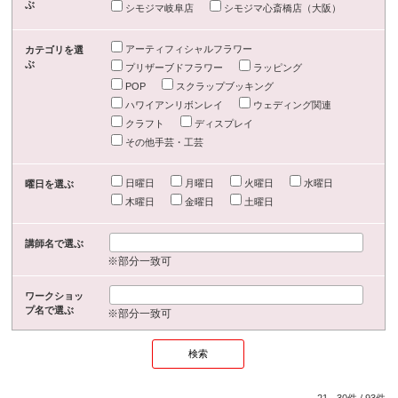
ぶ
シモジマ岐阜店
シモジマ心斎橋店（大阪）
アーティフィシャルフラワー
カテゴリを選
ぶ
プリザーブドフラワー
ラッピング
POP
スクラップブッキング
ハワイアンリボンレイ
ウェディング関連
クラフト
ディスプレイ
その他手芸・工芸
日曜日
月曜日
火曜日
水曜日
曜日を選ぶ
木曜日
金曜日
土曜日
講師名で選ぶ
※部分一致可
ワークショッ
プ名で選ぶ
※部分一致可