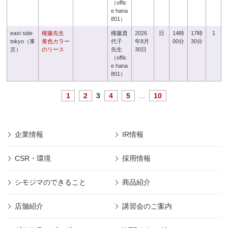
（offic
e hana
801）
east side
権藤先生
権藤貴
2026
日
14時
17時
1
tokyo（東
黄色カラー
代子
年8月
00分
30分
京）
のリース
先生
30日
（offic
e hana
801）
1
2
3
4
5
...
10
企業情報
IR情報
CSR・環境
採用情報
シモジマのできること
商品紹介
店舗紹介
講習会のご案内