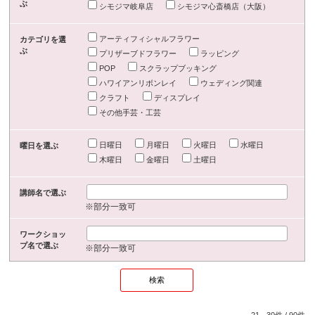
ぶ
シモジマ岐阜店
シモジマ心斎橋店（大阪）
アーティフィシャルフラワー
カテゴリを選
ぶ
プリザーブドフラワー
ラッピング
POP
スクラップブッキング
ハワイアンリボンレイ
ウェディング関連
クラフト
ディスプレイ
その他手芸・工芸
日曜日
月曜日
火曜日
水曜日
曜日を選ぶ
木曜日
金曜日
土曜日
講師名で選ぶ
※部分一致可
ワークショッ
プ名で選ぶ
※部分一致可