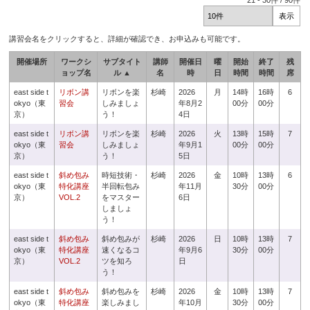
21
-
30
件 /
90
件
講習会名をクリックすると、詳細が確認でき、お申込みも可能です。
開催場所
ワークシ
サブタイト
講師
開催日
曜
開始
終了
残
ョップ名
ル ▲
名
時
日
時間
時間
席
east side t
リボン講
リボンを楽
杉崎
2026
月
14時
16時
6
okyo（東
習会
しみましょ
年8月2
00分
00分
京）
う！
4日
east side t
リボン講
リボンを楽
杉崎
2026
火
13時
15時
7
okyo（東
習会
しみましょ
年9月1
00分
00分
京）
う！
5日
east side t
斜め包み
時短技術・
杉崎
2026
金
10時
13時
6
okyo（東
特化講座
半回転包み
年11月
30分
00分
京）
VOL.2
をマスター
6日
しましょ
う！
east side t
斜め包み
斜め包みが
杉崎
2026
日
10時
13時
7
okyo（東
特化講座
速くなるコ
年9月6
30分
00分
京）
VOL.2
ツを知ろ
日
う！
east side t
斜め包み
斜め包みを
杉崎
2026
金
10時
13時
7
okyo（東
特化講座
楽しみまし
年10月
30分
00分