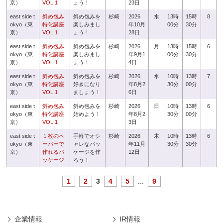
京）
VOL.1
ょう！
23日
east side t
斜め包み
斜め包みを
杉崎
2026
水
13時
15時
8
okyo（東
特化講座
楽しみまし
年10月
00分
30分
京）
VOL.1
ょう！
28日
east side t
斜め包み
斜め包みを
杉崎
2026
月
13時
15時
6
okyo（東
特化講座
楽しみまし
年9月1
00分
30分
京）
VOL.1
ょう！
4日
east side t
斜め包み
斜め包みを
杉崎
2026
水
10時
13時
7
okyo（東
特化講座
好きになり
年8月2
30分
00分
京）
VOL.1
ましょう！
6日
east side t
斜め包み
斜め包みを
杉崎
2026
日
10時
13時
6
okyo（東
特化講座
始めよう！
年8月2
30分
00分
京）
VOL.1
3日
east side t
１枚のペ
手軽でオシ
杉崎
2026
木
10時
13時
6
okyo（東
ーパーで
ャレなパッ
年11月
30分
30分
京）
作れるパ
ケージを作
12日
ッケージ
ろう！
1
2
3
4
5
...
9
企業情報
IR情報