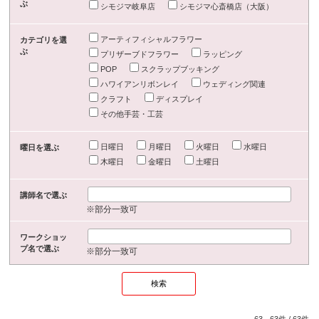
ぶ
シモジマ岐阜店
シモジマ心斎橋店（大阪）
アーティフィシャルフラワー
カテゴリを選
ぶ
プリザーブドフラワー
ラッピング
POP
スクラップブッキング
ハワイアンリボンレイ
ウェディング関連
クラフト
ディスプレイ
その他手芸・工芸
日曜日
月曜日
火曜日
水曜日
曜日を選ぶ
木曜日
金曜日
土曜日
講師名で選ぶ
※部分一致可
ワークショッ
プ名で選ぶ
※部分一致可