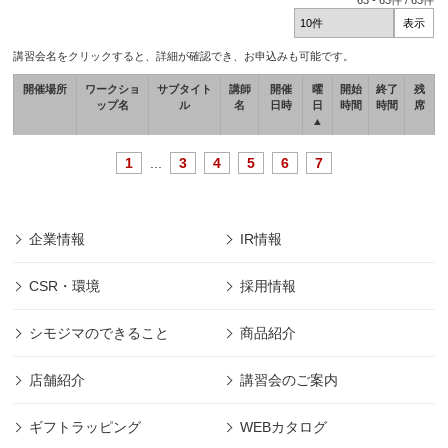
63
-
63
件 /
63
件
講習会名をクリックすると、詳細が確認でき、お申込みも可能です。
開催場所
ワークショ
サブタイト
講師
開催
曜
開始
終了
残
ップ名
ル
名
日時
日
時間
時間
席
▲
1
...
3
4
5
6
7
企業情報
IR情報
CSR・環境
採用情報
シモジマのできること
商品紹介
店舗紹介
講習会のご案内
ギフトラッピング
WEBカタログ