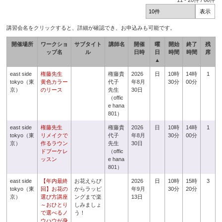
11
-
20
件 /
66
件
講習会名をクリックすると、詳細が確認でき、お申込みも可能です。
開催場所
ワークショ
サブタイト
講師名
開催
曜
開始
終了
残
ップ名
ル
日時
日
時間
時間
席
▲
east side
権藤先生
権藤貴
2026
日
10時
14時
1
tokyo（東
黄色カラー
代子
年8月
30分
00分
京）
のリース
先生
30日
（offic
e hana
801）
east side
権藤先生
権藤貴
2026
日
10時
14時
1
tokyo（東
リメイクで
代子
年8月
30分
00分
京）
作るラウン
先生
30日
ドブーケレ
（offic
ッスン
e hana
801）
east side
【年内最終
お花えらび
2026
日
10時
15時
3
tokyo（東
回】お花の
からラッピ
年9月
30分
20分
京）
選び方講座
ングまで楽
13日
～おひとり
しみましょ
で選べるノ
う！
ウハウが身