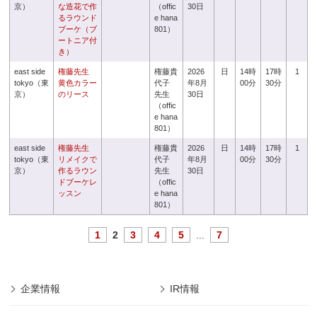
京）
な造花で作
（offic
30日
るラウンド
e hana
ブーケ（ブ
801）
ートニア付
き）
east side
権藤先生
権藤貴
2026
日
14時
17時
1
tokyo（東
黄色カラー
代子
年8月
00分
30分
京）
のリース
先生
30日
（offic
e hana
801）
east side
権藤先生
権藤貴
2026
日
14時
17時
1
tokyo（東
リメイクで
代子
年8月
00分
30分
京）
作るラウン
先生
30日
ドブーケレ
（offic
ッスン
e hana
801）
1
2
3
4
5
...
7
企業情報
IR情報