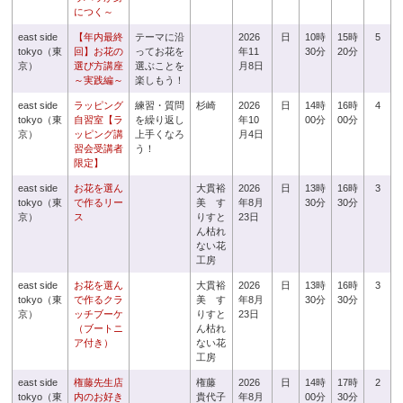
につく～
east side
【年内最終
テーマに沿
2026
日
10時
15時
5
tokyo（東
回】お花の
ってお花を
年11
30分
20分
京）
選び方講座
選ぶことを
月8日
～実践編～
楽しもう！
east side
ラッピング
練習・質問
杉崎
2026
日
14時
16時
4
tokyo（東
自習室【ラ
を繰り返し
年10
00分
00分
京）
ッピング講
上手くなろ
月4日
習会受講者
う！
限定】
east side
お花を選ん
大貫裕
2026
日
13時
16時
3
tokyo（東
で作るリー
美 す
年8月
30分
30分
京）
ス
りすと
23日
ん枯れ
ない花
工房
east side
お花を選ん
大貫裕
2026
日
13時
16時
3
tokyo（東
で作るクラ
美 す
年8月
30分
30分
京）
ッチブーケ
りすと
23日
（ブートニ
ん枯れ
ア付き）
ない花
工房
east side
権藤先生店
権藤
2026
日
14時
17時
2
tokyo（東
内のお好き
貴代子
年8月
00分
30分