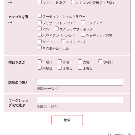
ぶ
シモジマ岐阜店
シモジマ心斎橋店（大阪）
アーティフィシャルフラワー
カテゴリを選
ぶ
プリザーブドフラワー
ラッピング
POP
スクラップブッキング
ハワイアンリボンレイ
ウェディング関連
クラフト
ディスプレイ
その他手芸・工芸
日曜日
月曜日
火曜日
水曜日
曜日を選ぶ
木曜日
金曜日
土曜日
講師名で選ぶ
※部分一致可
ワークショッ
プ名で選ぶ
※部分一致可