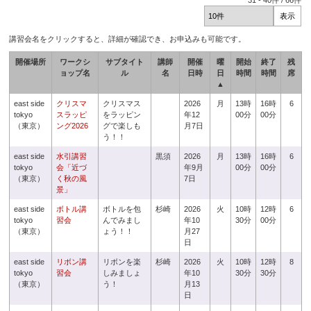
31
-
40
件 /
66
件
講習会名をクリックすると、詳細が確認でき、お申込みも可能です。
開催場所
ワークシ
サブタイト
講師
開催
曜
開始
終了
残
ョップ名
ル
名
日時
日
時間
時間
席
▲
east side
クリスマ
クリスマス
2026
月
13時
16時
6
tokyo
スラッピ
をラッピン
年12
00分
00分
（東京）
ング2026
グで楽しも
月7日
う！！
east side
水引講習
黒須
2026
月
13時
16時
6
tokyo
会「近づ
年9月
00分
00分
（東京）
く秋の風
7日
景」
east side
ボトル講
ボトルを包
杉崎
2026
火
10時
12時
6
tokyo
習会
んでみまし
年10
30分
00分
（東京）
ょう！！
月27
日
east side
リボン講
リボンを楽
杉崎
2026
火
10時
12時
8
tokyo
習会
しみましょ
年10
30分
30分
（東京）
う！
月13
日