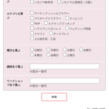
ぶ
シモジマ岐阜店
シモジマ心斎橋店（大阪）
アーティフィシャルフラワー
カテゴリを選
ぶ
プリザーブドフラワー
ラッピング
POP
スクラップブッキング
ハワイアンリボンレイ
ウェディング関連
クラフト
ディスプレイ
その他手芸・工芸
日曜日
月曜日
火曜日
水曜日
曜日を選ぶ
木曜日
金曜日
土曜日
講師名で選ぶ
※部分一致可
ワークショッ
プ名で選ぶ
※部分一致可