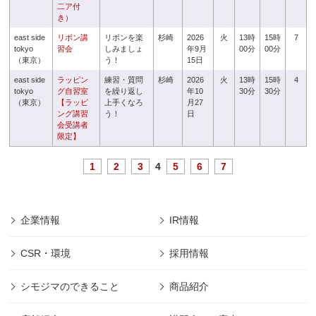
二ア付
き）
east side
リボン講
リボンを楽
杉崎
2026
火
13時
15時
7
tokyo
習会
しみましょ
年9月
00分
00分
（東京）
う！
15日
east side
ラッピン
練習・質問
杉崎
2026
火
13時
15時
4
tokyo
グ自習室
を繰り返し
年10
30分
30分
（東京）
【ラッピ
上手くなろ
月27
ング講習
う！
日
会受講者
限定】
1
2
3
4
5
6
7
企業情報
IR情報
CSR・環境
採用情報
シモジマのできること
商品紹介