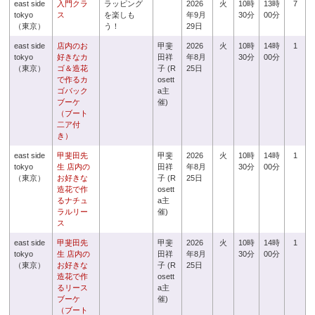
east side
入門クラ
ラッピング
2026
火
10時
13時
7
tokyo
ス
を楽しも
年9月
30分
00分
（東京）
う！
29日
east side
店内のお
甲斐
2026
火
10時
14時
1
tokyo
好きなカ
田祥
年8月
30分
00分
（東京）
ゴ＆造花
子 (R
25日
で作るカ
osett
ゴバック
a主
ブーケ
催)
（ブート
二ア付
き）
east side
甲斐田先
甲斐
2026
火
10時
14時
1
tokyo
生 店内の
田祥
年8月
30分
00分
（東京）
お好きな
子 (R
25日
造花で作
osett
るナチュ
a主
ラルリー
催)
ス
east side
甲斐田先
甲斐
2026
火
10時
14時
1
tokyo
生 店内の
田祥
年8月
30分
00分
（東京）
お好きな
子 (R
25日
造花で作
osett
るリース
a主
ブーケ
催)
（ブート