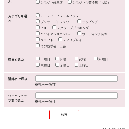
ぶ
シモジマ岐阜店
シモジマ心斎橋店（大阪）
アーティフィシャルフラワー
カテゴリを選
ぶ
プリザーブドフラワー
ラッピング
POP
スクラップブッキング
ハワイアンリボンレイ
ウェディング関連
クラフト
ディスプレイ
その他手芸・工芸
日曜日
月曜日
火曜日
水曜日
曜日を選ぶ
木曜日
金曜日
土曜日
講師名で選ぶ
※部分一致可
ワークショッ
プ名で選ぶ
※部分一致可