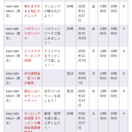
east side
倒さずその
ラッピング
杉崎
2026
金
13時
15時
6
tokyo（東
まま包むテ
の幅を広げ
年11
00分
30分
京）
クニック
よう！
月27
日
east side
ハロウィン
ハロウィン
杉崎
2026
金
13時
16時
5
tokyo（東
リボンリー
リースで楽
年10
00分
00分
京）
ス
しみましょ
月2日
う！
east side
クリスマス
クリスマス
2026
月
13時
16時
6
tokyo（東
ラッピング
をラッピン
年12
00分
00分
京）
2026
グで楽しも
月7日
う！！
east side
水引講習会
黒須
2026
月
13時
16時
6
tokyo（東
「近づく秋
年9月
00分
00分
京）
の風景」
7日
east side
黒ねこのハ
水引でハロ
黒須
2026
水
13時
16時
8
tokyo（東
ロウィンパ
ウィンを楽
年10
00分
00分
京）
ーティー
しもう！
月14
日
east side
ラッピング
練習・質問
杉崎
2026
火
13時
15時
4
tokyo（東
自習室【ラ
を繰り返し
年10
30分
30分
京）
ッピング講
上手くなろ
月27
習会受講者
う！
日