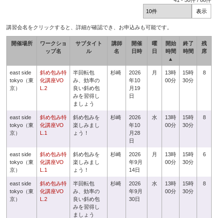
41
-
50
件 /
66
件
講習会名をクリックすると、詳細が確認でき、お申込みも可能です。
開催場所
ワークショ
サブタイト
講師
開催
曜
開始
終了
残
ップ名
ル
名
日時
日
時間
時間
席
▲
east side
斜め包み特
半回転包
杉崎
2026
月
13時
15時
8
tokyo（東
化講座VO
み、効率の
年10
00分
30分
京）
L.2
良い斜め包
月19
みを習得し
日
ましょう
east side
斜め包み特
斜め包みを
杉崎
2026
水
13時
15時
8
tokyo（東
化講座VO
楽しみまし
年10
00分
30分
京）
L.1
ょう！
月28
日
east side
斜め包み特
斜め包みを
杉崎
2026
月
13時
15時
6
tokyo（東
化講座VO
楽しみまし
年9月
00分
30分
京）
L.1
ょう！
14日
east side
斜め包み特
半回転包
杉崎
2026
水
13時
15時
8
tokyo（東
化講座VO
み、効率の
年9月
00分
30分
京）
L.2
良い斜め包
30日
みを習得し
ましょう