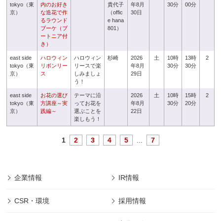
tokyo（東
内のお好き
貴代子
年8月
30分
00分
京）
な造花で作
（offic
30日
るラウンド
e hana
ブーケ（ブ
801）
ートニア付
き）
east side
ハロウィン
ハロウィン
杉崎
2026
土
10時
13時
2
tokyo（東
リボンリー
リースで楽
年8月
30分
30分
京）
ス
しみましょ
29日
う！
east side
お花の選び
テーマに沿
2026
土
10時
15時
2
tokyo（東
方講座～実
ってお花を
年8月
30分
20分
京）
践編～
選ぶことを
22日
楽しもう！
1
2
3
4
5
...
7
企業情報
IR情報
CSR・環境
採用情報