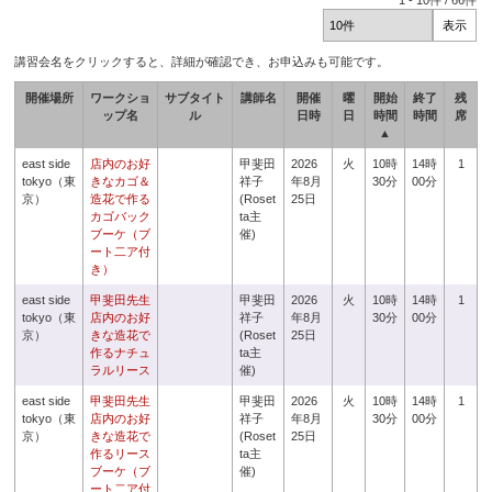
1
-
10
件 /
66
件
講習会名をクリックすると、詳細が確認でき、お申込みも可能です。
開催場所
ワークショ
サブタイト
講師名
開催
曜
開始
終了
残
ップ名
ル
日時
日
時間
時間
席
▲
east side
店内のお好
甲斐田
2026
火
10時
14時
1
tokyo（東
きなカゴ＆
祥子
年8月
30分
00分
京）
造花で作る
(Roset
25日
カゴバック
ta主
ブーケ（ブ
催)
ート二ア付
き）
east side
甲斐田先生
甲斐田
2026
火
10時
14時
1
tokyo（東
店内のお好
祥子
年8月
30分
00分
京）
きな造花で
(Roset
25日
作るナチュ
ta主
ラルリース
催)
east side
甲斐田先生
甲斐田
2026
火
10時
14時
1
tokyo（東
店内のお好
祥子
年8月
30分
00分
京）
きな造花で
(Roset
25日
作るリース
ta主
ブーケ（ブ
催)
ート二ア付