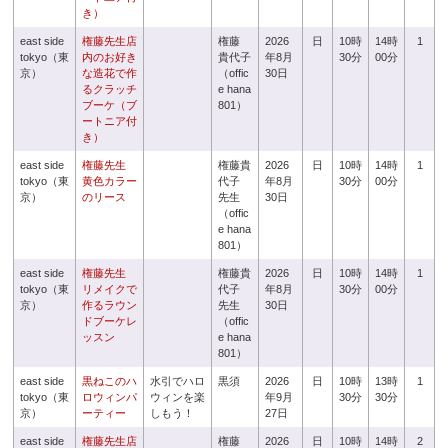
き）
east side
権藤先生店
権藤
2026
日
10時
14時
1
tokyo（東
内のお好き
貴代子
年8月
30分
00分
京）
な造花で作
（offic
30日
るクラッチ
e hana
ブーケ（ブ
801）
ートニア付
き）
east side
権藤先生
権藤貴
2026
日
10時
14時
1
tokyo（東
黄色カラー
代子
年8月
30分
00分
京）
のリース
先生
30日
（offic
e hana
801）
east side
権藤先生
権藤貴
2026
日
10時
14時
1
tokyo（東
リメイクで
代子
年8月
30分
00分
京）
作るラウン
先生
30日
ドブーケレ
（offic
ッスン
e hana
801）
east side
黒ねこのハ
水引でハロ
黒須
2026
日
10時
13時
1
tokyo（東
ロウィンパ
ウィンを楽
年9月
30分
30分
京）
ーティー
しもう！
27日
east side
権藤先生店
権藤
2026
日
10時
14時
2