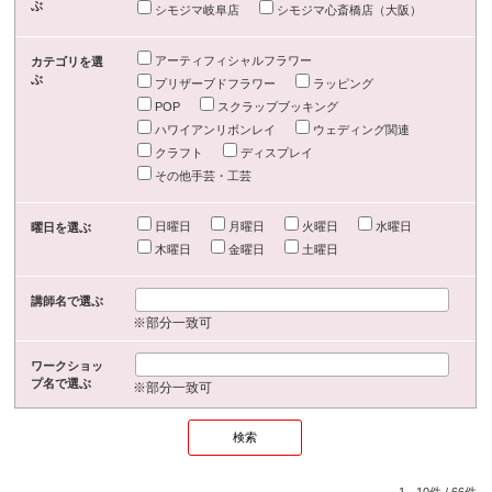
ぶ
シモジマ岐阜店
シモジマ心斎橋店（大阪）
アーティフィシャルフラワー
カテゴリを選
ぶ
プリザーブドフラワー
ラッピング
POP
スクラップブッキング
ハワイアンリボンレイ
ウェディング関連
クラフト
ディスプレイ
その他手芸・工芸
日曜日
月曜日
火曜日
水曜日
曜日を選ぶ
木曜日
金曜日
土曜日
講師名で選ぶ
※部分一致可
ワークショッ
プ名で選ぶ
※部分一致可