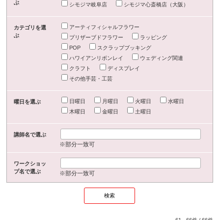
ぶ
シモジマ岐阜店
シモジマ心斎橋店（大阪）
アーティフィシャルフラワー
カテゴリを選
ぶ
プリザーブドフラワー
ラッピング
POP
スクラップブッキング
ハワイアンリボンレイ
ウェディング関連
クラフト
ディスプレイ
その他手芸・工芸
日曜日
月曜日
火曜日
水曜日
曜日を選ぶ
木曜日
金曜日
土曜日
講師名で選ぶ
※部分一致可
ワークショッ
プ名で選ぶ
※部分一致可