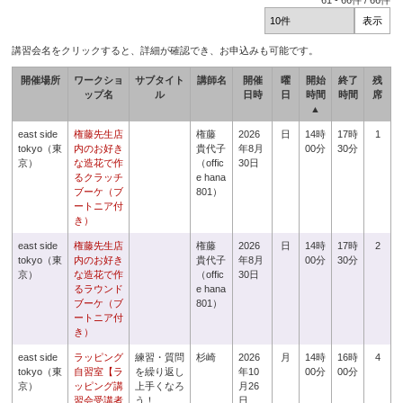
61
-
66
件 /
66
件
講習会名をクリックすると、詳細が確認でき、お申込みも可能です。
開催場所
ワークショ
サブタイト
講師名
開催
曜
開始
終了
残
ップ名
ル
日時
日
時間
時間
席
▲
east side
権藤先生店
権藤
2026
日
14時
17時
1
tokyo（東
内のお好き
貴代子
年8月
00分
30分
京）
な造花で作
（offic
30日
るクラッチ
e hana
ブーケ（ブ
801）
ートニア付
き）
east side
権藤先生店
権藤
2026
日
14時
17時
2
tokyo（東
内のお好き
貴代子
年8月
00分
30分
京）
な造花で作
（offic
30日
るラウンド
e hana
ブーケ（ブ
801）
ートニア付
き）
east side
ラッピング
練習・質問
杉崎
2026
月
14時
16時
4
tokyo（東
自習室【ラ
を繰り返し
年10
00分
00分
京）
ッピング講
上手くなろ
月26
習会受講者
う！
日