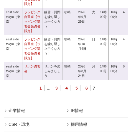
限定】
east side
ラッピング
練習・質問
杉崎
2026
火
14時
16時
4
tokyo（東
自習室【ラ
を繰り返し
年9月
00分
00分
京）
ッピング講
上手くなろ
29日
習会受講者
う！
限定】
east side
ラッピング
練習・質問
杉崎
2026
日
14時
16時
4
tokyo（東
自習室【ラ
を繰り返し
年10
00分
00分
京）
ッピング講
上手くなろ
月4日
習会受講者
う！
限定】
east side
リボン講習
リボンを楽
杉崎
2026
月
14時
16時
6
tokyo（東
会
しみましょ
年8月
00分
00分
京）
う！
24日
1
...
3
4
5
6
7
企業情報
IR情報
CSR・環境
採用情報