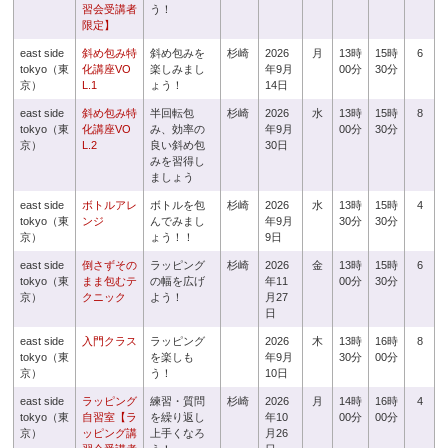
習会受講者
う！
限定】
east side
斜め包み特
斜め包みを
杉崎
2026
月
13時
15時
6
tokyo（東
化講座VO
楽しみまし
年9月
00分
30分
京）
L.1
ょう！
14日
east side
斜め包み特
半回転包
杉崎
2026
水
13時
15時
8
tokyo（東
化講座VO
み、効率の
年9月
00分
30分
京）
L.2
良い斜め包
30日
みを習得し
ましょう
east side
ボトルアレ
ボトルを包
杉崎
2026
水
13時
15時
4
tokyo（東
ンジ
んでみまし
年9月
30分
30分
京）
ょう！！
9日
east side
倒さずその
ラッピング
杉崎
2026
金
13時
15時
6
tokyo（東
まま包むテ
の幅を広げ
年11
00分
30分
京）
クニック
よう！
月27
日
east side
入門クラス
ラッピング
2026
木
13時
16時
8
tokyo（東
を楽しも
年9月
30分
00分
京）
う！
10日
east side
ラッピング
練習・質問
杉崎
2026
月
14時
16時
4
tokyo（東
自習室【ラ
を繰り返し
年10
00分
00分
京）
ッピング講
上手くなろ
月26