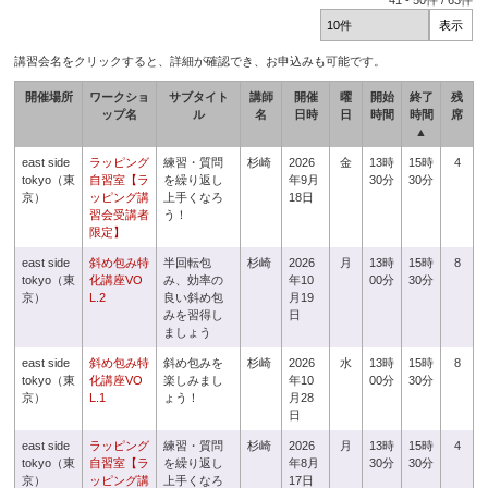
41
-
50
件 /
63
件
講習会名をクリックすると、詳細が確認でき、お申込みも可能です。
開催場所
ワークショ
サブタイト
講師
開催
曜
開始
終了
残
ップ名
ル
名
日時
日
時間
時間
席
▲
east side
ラッピング
練習・質問
杉崎
2026
金
13時
15時
4
tokyo（東
自習室【ラ
を繰り返し
年9月
30分
30分
京）
ッピング講
上手くなろ
18日
習会受講者
う！
限定】
east side
斜め包み特
半回転包
杉崎
2026
月
13時
15時
8
tokyo（東
化講座VO
み、効率の
年10
00分
30分
京）
L.2
良い斜め包
月19
みを習得し
日
ましょう
east side
斜め包み特
斜め包みを
杉崎
2026
水
13時
15時
8
tokyo（東
化講座VO
楽しみまし
年10
00分
30分
京）
L.1
ょう！
月28
日
east side
ラッピング
練習・質問
杉崎
2026
月
13時
15時
4
tokyo（東
自習室【ラ
を繰り返し
年8月
30分
30分
京）
ッピング講
上手くなろ
17日