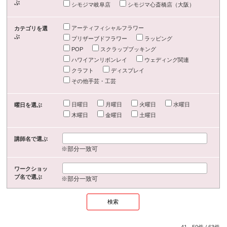
ぶ
シモジマ岐阜店
シモジマ心斎橋店（大阪）
アーティフィシャルフラワー
カテゴリを選
ぶ
プリザーブドフラワー
ラッピング
POP
スクラップブッキング
ハワイアンリボンレイ
ウェディング関連
クラフト
ディスプレイ
その他手芸・工芸
日曜日
月曜日
火曜日
水曜日
曜日を選ぶ
木曜日
金曜日
土曜日
講師名で選ぶ
※部分一致可
ワークショッ
プ名で選ぶ
※部分一致可