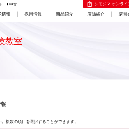
シモジマ オンライ
SH
中文
IR情報
採用情報
商品紹介
店舗紹介
講習
験教室
情報
い。複数の項目を選択することができます。