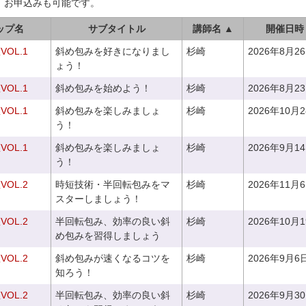
、お申込みも可能です。
ップ名
サブタイトル
講師名 ▲
開催日時
OL.1
斜め包みを好きになりまし
杉崎
2026年8月2
ょう！
OL.1
斜め包みを始めよう！
杉崎
2026年8月2
OL.1
斜め包みを楽しみましょ
杉崎
2026年10月
う！
OL.1
斜め包みを楽しみましょ
杉崎
2026年9月1
う！
OL.2
時短技術・半回転包みをマ
杉崎
2026年11月
スターしましょう！
OL.2
半回転包み、効率の良い斜
杉崎
2026年10月
め包みを習得しましょう
OL.2
斜め包みが速くなるコツを
杉崎
2026年9月6
知ろう！
OL.2
半回転包み、効率の良い斜
杉崎
2026年9月3