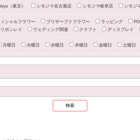
e tokyo（東京）
シモジマ名古屋店
シモジマ岐阜店
シモジ
ィシャルフラワー
プリザーブドフラワー
ラッピング
PO
リボンレイ
ウェディング関連
クラフト
ディスプレイ
月曜日
火曜日
水曜日
木曜日
金曜日
土曜日