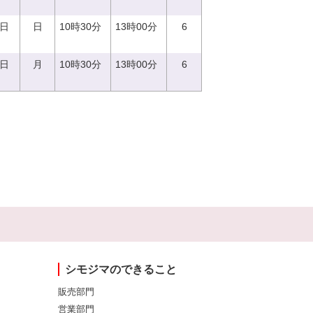
4日
日
10時30分
13時00分
6
9日
月
10時30分
13時00分
6
シモジマのできること
販売部門
営業部門