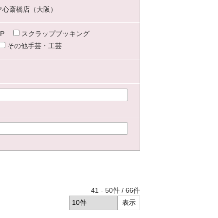
マ心斎橋店（大阪）
P
スクラップブッキング
その他手芸・工芸
41
-
50
件 /
66
件