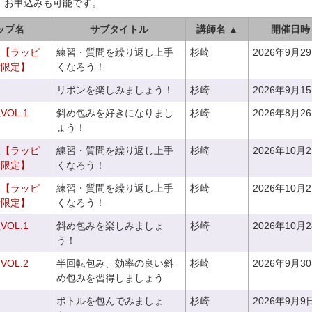
、お申込みも可能です。
ップ名
サブタイトル
講師名 ▲
開催日時
室【ラッピ
練習・質問を繰り返し上手
杉崎
2026年9月2
者限定】
くなろう！
リボンを楽しみましょう！
杉崎
2026年9月1
OL.1
斜め包みを好きになりまし
杉崎
2026年8月2
ょう！
室【ラッピ
練習・質問を繰り返し上手
杉崎
2026年10月
者限定】
くなろう！
室【ラッピ
練習・質問を繰り返し上手
杉崎
2026年10月
者限定】
くなろう！
OL.1
斜め包みを楽しみましょ
杉崎
2026年10月
う！
OL.2
半回転包み、効率の良い斜
杉崎
2026年9月3
め包みを習得しましょう
ボトルを包んでみましょ
杉崎
2026年9月9