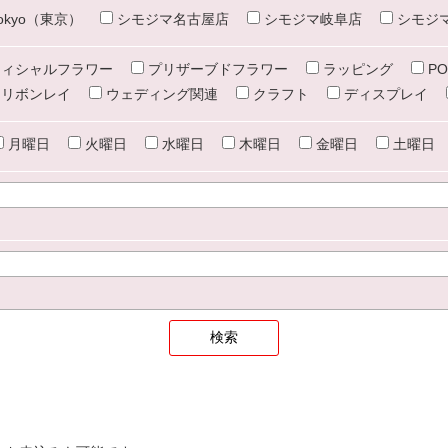
e tokyo（東京）
シモジマ名古屋店
シモジマ岐阜店
シモジ
ィシャルフラワー
プリザーブドフラワー
ラッピング
PO
リボンレイ
ウェディング関連
クラフト
ディスプレイ
月曜日
火曜日
水曜日
木曜日
金曜日
土曜日