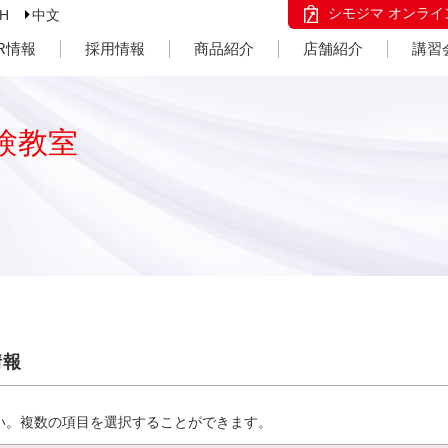
シモジマ オンライ
SH
中文
IR情報
採用情報
商品紹介
店舗紹介
講習
験教室
情報
い。複数の項目を選択することができます。