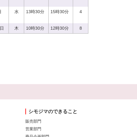
日
水
13時30分
15時30分
4
0日
木
10時30分
12時30分
8
シモジマのできること
販売部門
営業部門
商品企画部門