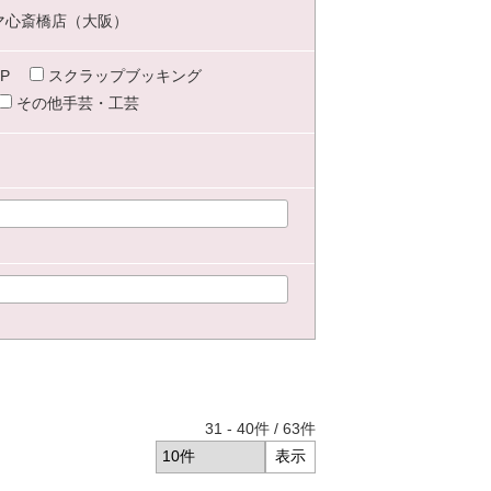
マ心斎橋店（大阪）
P
スクラップブッキング
その他手芸・工芸
31
-
40
件 /
63
件