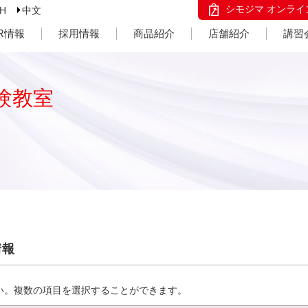
シモジマ オンライ
SH
中文
IR情報
採用情報
商品紹介
店舗紹介
講習
験教室
情報
い。複数の項目を選択することができます。