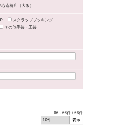
マ心斎橋店（大阪）
P
スクラップブッキング
その他手芸・工芸
66
-
66
件 /
66
件