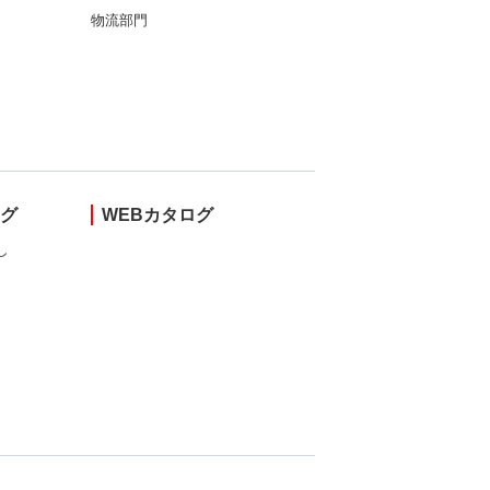
物流部門
ング
WEBカタログ
し