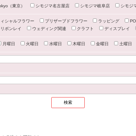
e tokyo（東京）
シモジマ名古屋店
シモジマ岐阜店
シモジ
ィシャルフラワー
プリザーブドフラワー
ラッピング
PO
リボンレイ
ウェディング関連
クラフト
ディスプレイ
月曜日
火曜日
水曜日
木曜日
金曜日
土曜日