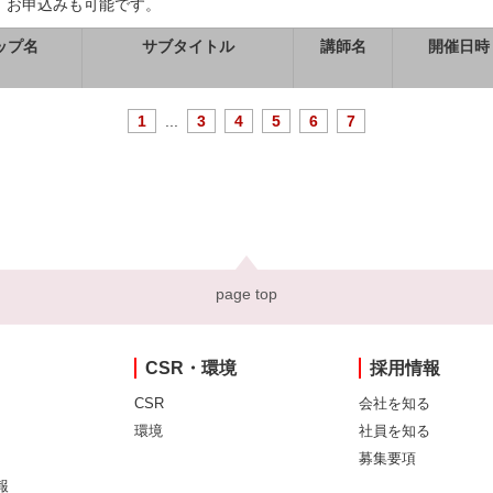
、お申込みも可能です。
ップ名
サブタイトル
講師名
開催日時
1
...
3
4
5
6
7
page top
CSR・環境
採用情報
CSR
会社を知る
環境
社員を知る
募集要項
報