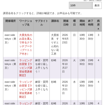
21
-
30
件 /
66
件
講習会名をクリックすると、詳細が確認でき、お申込みも可能です。
開催場所
ワークショ
サブタイト
講師名
開催
曜
開始
終了
残
ップ名
ル
日時
日
時間
時間
席
▲
east side
大貫先生の
大貫裕
2026
日
10時
13時
3
tokyo（東
お花を選ん
美 す
年8月
30分
30分
京）
で作るクラ
りすと
23日
ッチブーケ
ん枯れ
（ブートニ
ない花
ア付き）
工房
east side
ラッピング
練習・質問
杉崎
2026
火
13時
15時
4
tokyo（東
自習室【ラ
を繰り返し
年10
30分
30分
京）
ッピング講
上手くなろ
月27
習会受講者
う！
日
限定】
east side
ラッピング
練習・質問
杉崎
2026
水
13時
15時
4
tokyo（東
自習室【ラ
を繰り返し
年10
30分
30分
京）
ッピング講
上手くなろ
月21
習会受講者
う！
日
限定】
east side
ラッピング
練習・質問
杉崎
2026
水
10時
12時
4