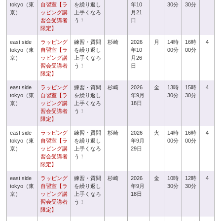
tokyo（東
自習室【ラ
を繰り返し
年10
30分
30分
京）
ッピング講
上手くなろ
月21
習会受講者
う！
日
限定】
east side
ラッピング
練習・質問
杉崎
2026
月
14時
16時
4
tokyo（東
自習室【ラ
を繰り返し
年10
00分
00分
京）
ッピング講
上手くなろ
月26
習会受講者
う！
日
限定】
east side
ラッピング
練習・質問
杉崎
2026
金
13時
15時
4
tokyo（東
自習室【ラ
を繰り返し
年9月
30分
30分
京）
ッピング講
上手くなろ
18日
習会受講者
う！
限定】
east side
ラッピング
練習・質問
杉崎
2026
火
14時
16時
4
tokyo（東
自習室【ラ
を繰り返し
年9月
00分
00分
京）
ッピング講
上手くなろ
29日
習会受講者
う！
限定】
east side
ラッピング
練習・質問
杉崎
2026
金
10時
12時
4
tokyo（東
自習室【ラ
を繰り返し
年9月
30分
30分
京）
ッピング講
上手くなろ
18日
習会受講者
う！
限定】