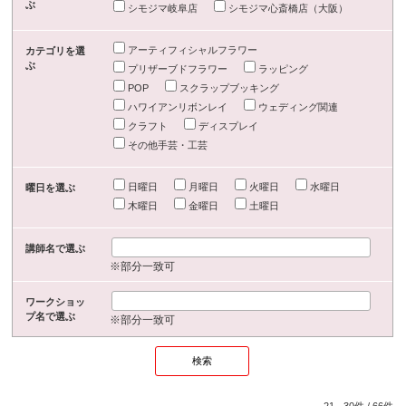
ぶ
シモジマ岐阜店
シモジマ心斎橋店（大阪）
アーティフィシャルフラワー
カテゴリを選
ぶ
プリザーブドフラワー
ラッピング
POP
スクラップブッキング
ハワイアンリボンレイ
ウェディング関連
クラフト
ディスプレイ
その他手芸・工芸
日曜日
月曜日
火曜日
水曜日
曜日を選ぶ
木曜日
金曜日
土曜日
講師名で選ぶ
※部分一致可
ワークショッ
プ名で選ぶ
※部分一致可