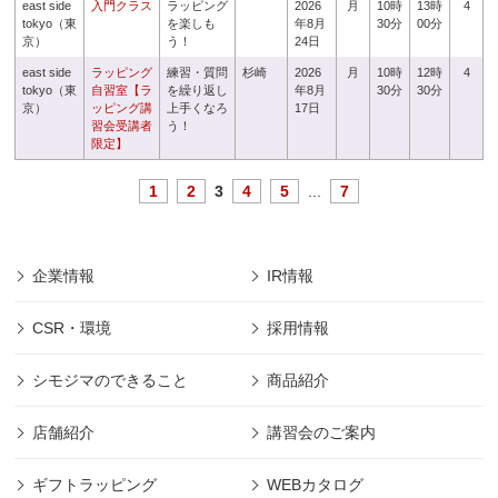
east side
入門クラス
ラッピング
2026
月
10時
13時
4
tokyo（東
を楽しも
年8月
30分
00分
京）
う！
24日
east side
ラッピング
練習・質問
杉崎
2026
月
10時
12時
4
tokyo（東
自習室【ラ
を繰り返し
年8月
30分
30分
京）
ッピング講
上手くなろ
17日
習会受講者
う！
限定】
1
2
3
4
5
...
7
企業情報
IR情報
CSR・環境
採用情報
シモジマのできること
商品紹介
店舗紹介
講習会のご案内
ギフトラッピング
WEBカタログ