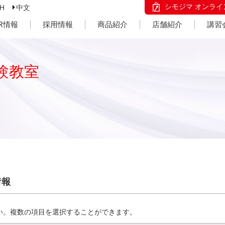
シモジマ オンライ
SH
中文
IR情報
採用情報
商品紹介
店舗紹介
講習
験教室
情報
い。複数の項目を選択することができます。