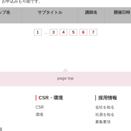
、お申込みも可能です。
ップ名
サブタイトル
講師名
開催日時
1
...
3
4
5
6
7
page top
CSR・環境
採用情報
CSR
会社を知る
環境
社員を知る
募集要項
報