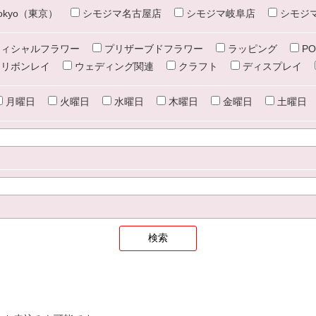
e tokyo（東京）
シモジマ名古屋店
シモジマ岐阜店
シモジ
ィシャルフラワー
プリザーブドフラワー
ラッピング
PO
リボンレイ
ウェディング関連
クラフト
ディスプレイ
月曜日
火曜日
水曜日
木曜日
金曜日
土曜日