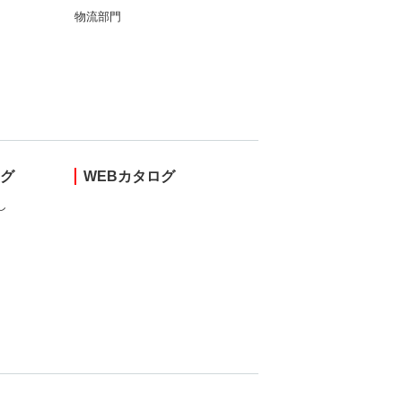
物流部門
ング
WEBカタログ
し