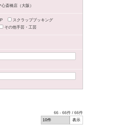
マ心斎橋店（大阪）
P
スクラップブッキング
その他手芸・工芸
66
-
66
件 /
66
件