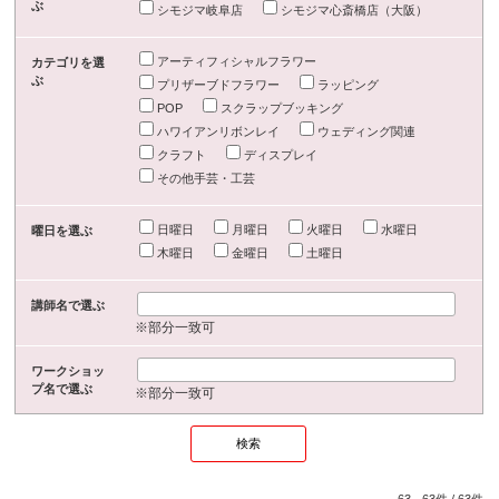
ぶ
シモジマ岐阜店
シモジマ心斎橋店（大阪）
アーティフィシャルフラワー
カテゴリを選
ぶ
プリザーブドフラワー
ラッピング
POP
スクラップブッキング
ハワイアンリボンレイ
ウェディング関連
クラフト
ディスプレイ
その他手芸・工芸
日曜日
月曜日
火曜日
水曜日
曜日を選ぶ
木曜日
金曜日
土曜日
講師名で選ぶ
※部分一致可
ワークショッ
プ名で選ぶ
※部分一致可