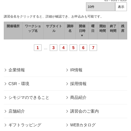
63
-
63
件 /
63
件
講習会名をクリックすると、詳細が確認でき、お申込みも可能です。
開催場所
ワークショ
サブタイト
講師
開催
曜
開始
終了
残
ップ名
ル
名
日時
日
時間
時間
席
▼
1
...
3
4
5
6
7
企業情報
IR情報
CSR・環境
採用情報
シモジマのできること
商品紹介
店舗紹介
講習会のご案内
ギフトラッピング
WEBカタログ