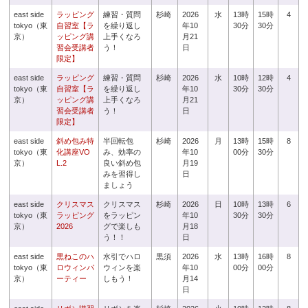
east side
ラッピング
練習・質問
杉崎
2026
水
13時
15時
4
tokyo（東
自習室【ラ
を繰り返し
年10
30分
30分
京）
ッピング講
上手くなろ
月21
習会受講者
う！
日
限定】
east side
ラッピング
練習・質問
杉崎
2026
水
10時
12時
4
tokyo（東
自習室【ラ
を繰り返し
年10
30分
30分
京）
ッピング講
上手くなろ
月21
習会受講者
う！
日
限定】
east side
斜め包み特
半回転包
杉崎
2026
月
13時
15時
8
tokyo（東
化講座VO
み、効率の
年10
00分
30分
京）
L.2
良い斜め包
月19
みを習得し
日
ましょう
east side
クリスマス
クリスマス
杉崎
2026
日
10時
13時
6
tokyo（東
ラッピング
をラッピン
年10
30分
30分
京）
2026
グで楽しも
月18
う！！
日
east side
黒ねこのハ
水引でハロ
黒須
2026
水
13時
16時
8
tokyo（東
ロウィンパ
ウィンを楽
年10
00分
00分
京）
ーティー
しもう！
月14
日