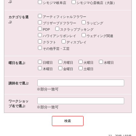
ぶ
シモジマ岐阜店
シモジマ心斎橋店（大阪）
アーティフィシャルフラワー
カテゴリを選
ぶ
プリザーブドフラワー
ラッピング
POP
スクラップブッキング
ハワイアンリボンレイ
ウェディング関連
クラフト
ディスプレイ
その他手芸・工芸
日曜日
月曜日
火曜日
水曜日
曜日を選ぶ
木曜日
金曜日
土曜日
講師名で選ぶ
※部分一致可
ワークショッ
プ名で選ぶ
※部分一致可