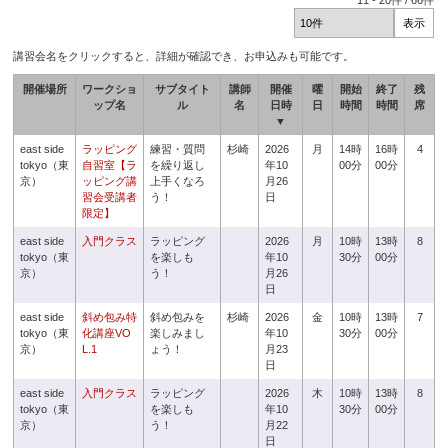
11
-
20
件 /
66
件
講習会名をクリックすると、詳細が確認でき、お申込みも可能です。
開催場所
ワークショ
サブタイト
講師
開催
曜
開始
終了
残
ップ名
ル
名
日時
日
時間
時間
席
▼
east side
ラッピング
練習・質問
杉崎
2026
月
14時
16時
4
tokyo（東
自習室【ラ
を繰り返し
年10
00分
00分
京）
ッピング講
上手くなろ
月26
習会受講者
う！
日
限定】
east side
入門クラス
ラッピング
2026
月
10時
13時
8
tokyo（東
を楽しも
年10
30分
00分
京）
う！
月26
日
east side
斜め包み特
斜め包みを
杉崎
2026
金
10時
13時
7
tokyo（東
化講座VO
楽しみまし
年10
30分
00分
京）
L.1
ょう！
月23
日
east side
入門クラス
ラッピング
2026
木
10時
13時
8
tokyo（東
を楽しも
年10
30分
00分
京）
う！
月22
日