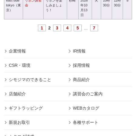
east side
リボン講習
リボンを楽
杉崎
2026
火
10時
12時
8
tokyo（東
会
しみましょ
年10
30分
30分
京）
う！
月13
日
1
2
3
4
5
...
7
企業情報
IR情報
CSR・環境
採用情報
シモジマのできること
商品紹介
店舗紹介
講習会のご案内
ギフトラッピング
WEBカタログ
新規お取引
各種サポート