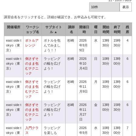
11
-
20
件 /
66
件
講習会名をクリックすると、詳細が確認でき、お申込みも可能です。
開催場所
ワークシ
サブタイト
講師
開催日
曜
開始
終了
残
ョップ名
ル ▲
名
時
日
時間
時間
席
east side t
ボトルア
ボトルを包
杉崎
2026
水
13時
15時
4
okyo（東
レンジ
んでみまし
年9月
30分
30分
京）
ょう！！
9日
east side t
倒さずそ
ラッピング
杉崎
2026
日
10時
13時
6
okyo（東
のまま包
の幅を広げ
年10
30分
00分
京）
むテクニ
よう！
月4日
ック
east side t
倒さずそ
ラッピング
杉崎
2026
月
10時
13時
6
okyo（東
のまま包
の幅を広げ
年11
30分
00分
京）
むテクニ
よう！
月9日
ック
east side t
倒さずそ
ラッピング
杉崎
2026
金
13時
15時
6
okyo（東
のまま包
の幅を広げ
年11
00分
30分
京）
むテクニ
よう！
月27
ック
日
east side t
入門クラ
ラッピング
2026
水
10時
13時
7
okyo（東
ス
を楽しも
年9月
30分
00分