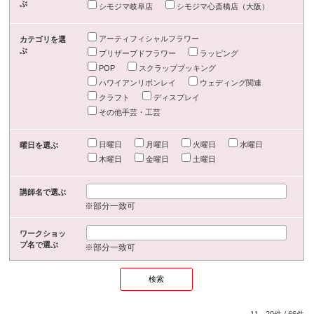
ぶ
シモジマ岐阜店
シモジマ心斎橋店（大阪）
アーティフィシャルフラワー
カテゴリを選
ぶ
プリザーブドフラワー
ラッピング
POP
スクラップブッキング
ハワイアンリボンレイ
ウェディング関連
クラフト
ディスプレイ
その他手芸・工芸
日曜日
月曜日
火曜日
水曜日
曜日を選ぶ
木曜日
金曜日
土曜日
講師名で選ぶ
※部分一致可
ワークショッ
プ名で選ぶ
※部分一致可