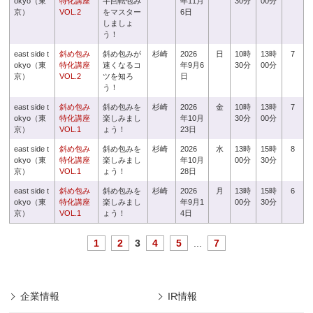
okyo（東
特化講座
半回転包み
年11月
30分
00分
京）
VOL.2
をマスター
6日
しましょ
う！
east side t
斜め包み
斜め包みが
杉崎
2026
日
10時
13時
7
okyo（東
特化講座
速くなるコ
年9月6
30分
00分
京）
VOL.2
ツを知ろ
日
う！
east side t
斜め包み
斜め包みを
杉崎
2026
金
10時
13時
7
okyo（東
特化講座
楽しみまし
年10月
30分
00分
京）
VOL.1
ょう！
23日
east side t
斜め包み
斜め包みを
杉崎
2026
水
13時
15時
8
okyo（東
特化講座
楽しみまし
年10月
00分
30分
京）
VOL.1
ょう！
28日
east side t
斜め包み
斜め包みを
杉崎
2026
月
13時
15時
6
okyo（東
特化講座
楽しみまし
年9月1
00分
30分
京）
VOL.1
ょう！
4日
1
2
3
4
5
...
7
企業情報
IR情報