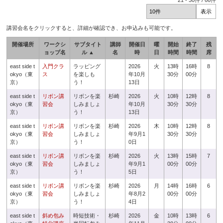
21
-
30
件 /
66
件
講習会名をクリックすると、詳細が確認でき、お申込みも可能です。
開催場所
ワークシ
サブタイト
講師
開催日
曜
開始
終了
残
ョップ名
ル ▲
名
時
日
時間
時間
席
east side t
入門クラ
ラッピング
2026
火
13時
16時
8
okyo（東
ス
を楽しも
年10月
30分
00分
京）
う！
13日
east side t
リボン講
リボンを楽
杉崎
2026
火
10時
12時
8
okyo（東
習会
しみましょ
年10月
30分
30分
京）
う！
13日
east side t
リボン講
リボンを楽
杉崎
2026
木
10時
12時
8
okyo（東
習会
しみましょ
年9月1
30分
30分
京）
う！
0日
east side t
リボン講
リボンを楽
杉崎
2026
火
13時
15時
7
okyo（東
習会
しみましょ
年9月1
00分
00分
京）
う！
5日
east side t
リボン講
リボンを楽
杉崎
2026
月
14時
16時
6
okyo（東
習会
しみましょ
年8月2
00分
00分
京）
う！
4日
east side t
斜め包み
時短技術・
杉崎
2026
金
10時
13時
6