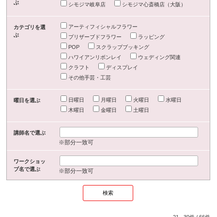
ぶ
シモジマ岐阜店
シモジマ心斎橋店（大阪）
アーティフィシャルフラワー
カテゴリを選
ぶ
プリザーブドフラワー
ラッピング
POP
スクラップブッキング
ハワイアンリボンレイ
ウェディング関連
クラフト
ディスプレイ
その他手芸・工芸
日曜日
月曜日
火曜日
水曜日
曜日を選ぶ
木曜日
金曜日
土曜日
講師名で選ぶ
※部分一致可
ワークショッ
プ名で選ぶ
※部分一致可