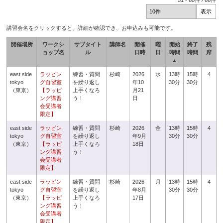
51
-
60
件 /
66
件
講習会名をクリックすると、詳細が確認でき、お申込みも可能です。
開催場所
ワークシ
サブタイト
講師名
開催
曜
開始
終了
残
ョップ名
ル
日時
日
時間
時間
席
▲
east side
ラッピン
練習・質問
杉崎
2026
水
13時
15時
4
tokyo
グ自習室
を繰り返し
年10
30分
30分
（東京）
【ラッピ
上手くなろ
月21
ング講習
う！
日
会受講者
限定】
east side
ラッピン
練習・質問
杉崎
2026
金
13時
15時
4
tokyo
グ自習室
を繰り返し
年9月
30分
30分
（東京）
【ラッピ
上手くなろ
18日
ング講習
う！
会受講者
限定】
east side
ラッピン
練習・質問
杉崎
2026
月
13時
15時
4
tokyo
グ自習室
を繰り返し
年8月
30分
30分
（東京）
【ラッピ
上手くなろ
17日
ング講習
う！
会受講者
限定】