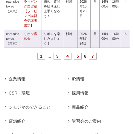
east side
ラッピン
練習・質問
杉崎
2026
月
14時
16時
4
tokyo
グ自習室
を繰り返し
年10
00分
00分
（東京）
【ラッピ
上手くなろ
月26
ング講習
う！
日
会受講者
限定】
east side
リボン講
リボンを楽
杉崎
2026
月
14時
16時
6
tokyo
習会
しみましょ
年8月
00分
00分
（東京）
う！
24日
1
...
3
4
5
6
7
企業情報
IR情報
CSR・環境
採用情報
シモジマのできること
商品紹介
店舗紹介
講習会のご案内