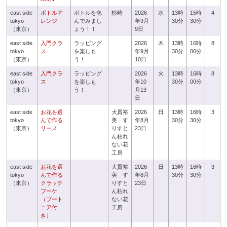
east side
ボトルア
ボトルを包
杉崎
2026
水
13時
15時
4
tokyo
レンジ
んでみまし
年9月
30分
30分
（東京）
ょう！！
9日
east side
入門クラ
ラッピング
2026
木
13時
16時
8
tokyo
ス
を楽しも
年9月
30分
00分
（東京）
う！
10日
east side
入門クラ
ラッピング
2026
火
13時
16時
8
tokyo
ス
を楽しも
年10
30分
00分
（東京）
う！
月13
日
east side
お花を選
大貫裕
2026
日
13時
16時
3
tokyo
んで作る
美 す
年8月
30分
30分
（東京）
リース
りすと
23日
ん枯れ
ない花
工房
east side
お花を選
大貫裕
2026
日
13時
16時
3
tokyo
んで作る
美 す
年8月
30分
30分
（東京）
クラッチ
りすと
23日
ブーケ
ん枯れ
（ブート
ない花
ニア付
工房
き）