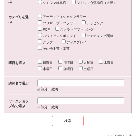
ぶ
シモジマ岐阜店
シモジマ心斎橋店（大阪）
アーティフィシャルフラワー
カテゴリを選
ぶ
プリザーブドフラワー
ラッピング
POP
スクラップブッキング
ハワイアンリボンレイ
ウェディング関連
クラフト
ディスプレイ
その他手芸・工芸
日曜日
月曜日
火曜日
水曜日
曜日を選ぶ
木曜日
金曜日
土曜日
講師名で選ぶ
※部分一致可
ワークショッ
プ名で選ぶ
※部分一致可