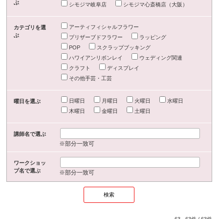
ぶ
シモジマ岐阜店
シモジマ心斎橋店（大阪）
アーティフィシャルフラワー
カテゴリを選
ぶ
プリザーブドフラワー
ラッピング
POP
スクラップブッキング
ハワイアンリボンレイ
ウェディング関連
クラフト
ディスプレイ
その他手芸・工芸
日曜日
月曜日
火曜日
水曜日
曜日を選ぶ
木曜日
金曜日
土曜日
講師名で選ぶ
※部分一致可
ワークショッ
プ名で選ぶ
※部分一致可