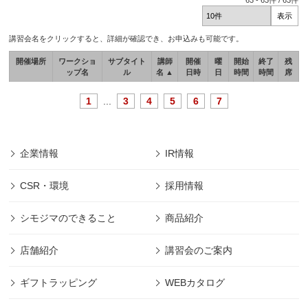
63
-
63
件 /
63
件
講習会名をクリックすると、詳細が確認でき、お申込みも可能です。
開催場所
ワークショ
サブタイト
講師
開催
曜
開始
終了
残
ップ名
ル
名 ▲
日時
日
時間
時間
席
1
...
3
4
5
6
7
企業情報
IR情報
CSR・環境
採用情報
シモジマのできること
商品紹介
店舗紹介
講習会のご案内
ギフトラッピング
WEBカタログ