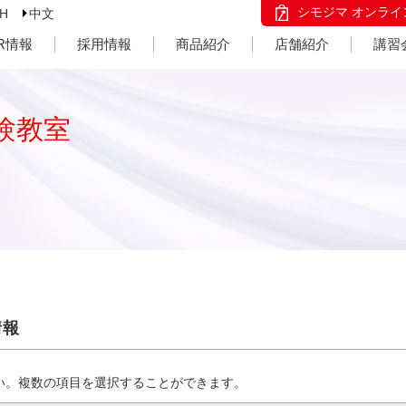
シモジマ オンライ
SH
中文
IR情報
採用情報
商品紹介
店舗紹介
講習
験教室
情報
い。複数の項目を選択することができます。