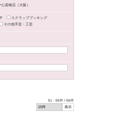
マ心斎橋店（大阪）
P
スクラップブッキング
その他手芸・工芸
61
-
66
件 /
66
件