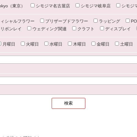
e tokyo（東京）
シモジマ名古屋店
シモジマ岐阜店
シモジ
ィシャルフラワー
プリザーブドフラワー
ラッピング
PO
リボンレイ
ウェディング関連
クラフト
ディスプレイ
月曜日
火曜日
水曜日
木曜日
金曜日
土曜日