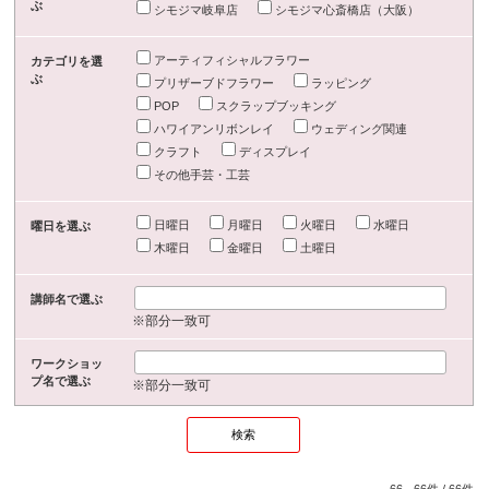
ぶ
シモジマ岐阜店
シモジマ心斎橋店（大阪）
アーティフィシャルフラワー
カテゴリを選
ぶ
プリザーブドフラワー
ラッピング
POP
スクラップブッキング
ハワイアンリボンレイ
ウェディング関連
クラフト
ディスプレイ
その他手芸・工芸
日曜日
月曜日
火曜日
水曜日
曜日を選ぶ
木曜日
金曜日
土曜日
講師名で選ぶ
※部分一致可
ワークショッ
プ名で選ぶ
※部分一致可