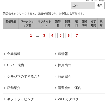
66
-
66
件 /
66
件
講習会名をクリックすると、詳細が確認でき、お申込みも可能です。
開催場所
ワークショ
サブタイト
講師
開催
曜
開始
終了
残
ップ名
ル ▲
名
日時
日
時間
時間
席
1
...
3
4
5
6
7
企業情報
IR情報
CSR・環境
採用情報
シモジマのできること
商品紹介
店舗紹介
講習会のご案内
ギフトラッピング
WEBカタログ