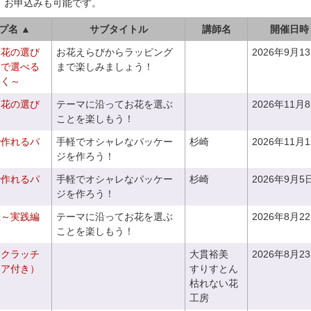
、お申込みも可能です。
プ名 ▲
サブタイトル
講師名
開催日時
お花の選び
お花えらびからラッピング
2026年9月1
りで選べる
まで楽しみましょう！
つく～
お花の選び
テーマに沿ってお花を選ぶ
2026年11月
～
ことを楽しもう！
で作れるパ
手軽でオシャレなパッケー
杉崎
2026年11月
ジを作ろう！
で作れるパ
手軽でオシャレなパッケー
杉崎
2026年9月5
ジを作ろう！
座～実践編
テーマに沿ってお花を選ぶ
2026年8月2
ことを楽しもう！
るクラッチ
大貫裕美
2026年8月2
ニア付き）
すりすとん
枯れない花
工房