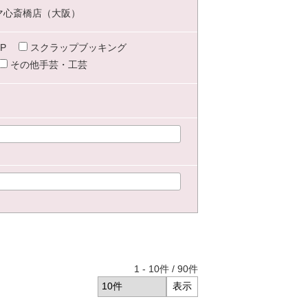
マ心斎橋店（大阪）
P
スクラップブッキング
その他手芸・工芸
1
-
10
件 /
90
件