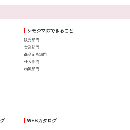
シモジマのできること
販売部門
営業部門
商品企画部門
仕入部門
物流部門
ング
WEBカタログ
し