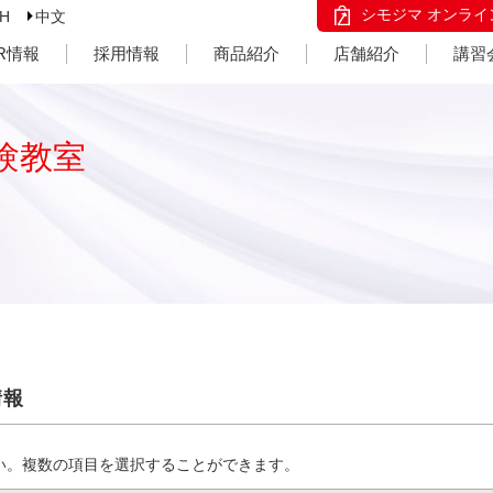
シモジマ オンライ
SH
中文
IR情報
採用情報
商品紹介
店舗紹介
講習
験教室
情報
い。複数の項目を選択することができます。