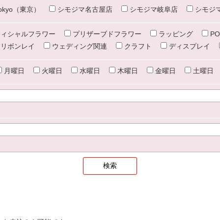
e tokyo（東京）
シモジマ名古屋店
シモジマ岐阜店
シモジ
ィシャルフラワー
プリザーブドフラワー
ラッピング
PO
リボンレイ
ウェディング関連
クラフト
ディスプレイ
月曜日
火曜日
水曜日
木曜日
金曜日
土曜日