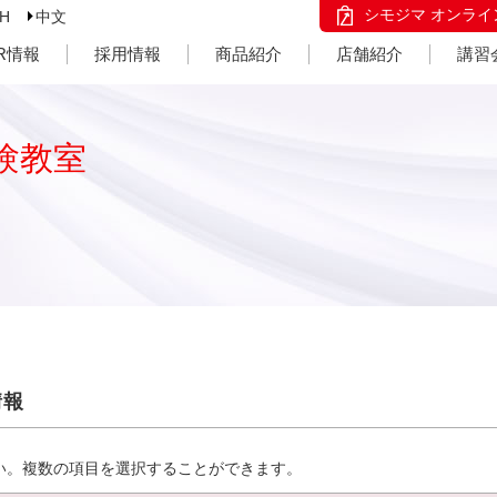
シモジマ オンライ
SH
中文
IR情報
採用情報
商品紹介
店舗紹介
講習
験教室
情報
い。複数の項目を選択することができます。