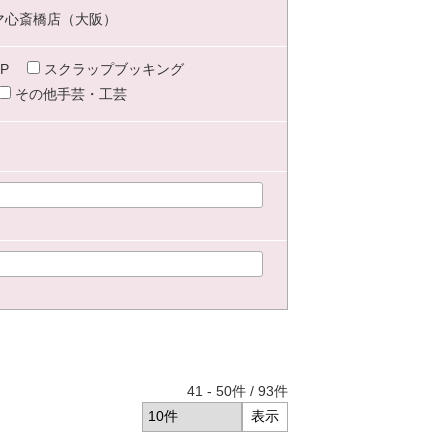
マ心斎橋店（大阪）
P
スクラップブッキング
その他手芸・工芸
41
-
50
件 /
93
件