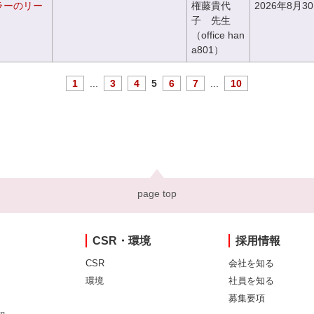
ラーのリー
権藤貴代
2026年8月3
子 先生
（office han
a801）
1
...
3
4
5
6
7
...
10
page top
CSR・環境
採用情報
CSR
会社を知る
環境
社員を知る
募集要項