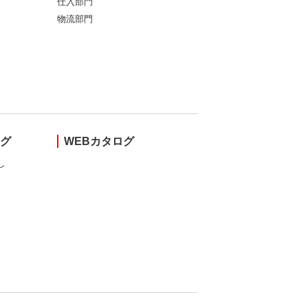
仕入部門
物流部門
ング
WEBカタログ
し