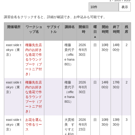
1
-
10
件 /
93
件
講習会名をクリックすると、詳細が確認でき、お申込みも可能です。
開催場所
ワークショ
サブタイ
講師名
開催日
曜
開始
終了
残
ップ名
トル
時
日
時間
時間
席
▲
east side t
権藤先生店
権藤
2026
日
10時
14時
2
okyo（東
内のお好き
貴代子
年8月
30分
00分
京）
な造花で作
（offic
30日
るラウンド
e hana
ブーケ（ブ
801）
ートニア付
き）
east side t
権藤先生店
権藤
2026
日
14時
17時
2
okyo（東
内のお好き
貴代子
年8月
00分
30分
京）
な造花で作
（offic
30日
るラウンド
e hana
ブーケ（ブ
801）
ートニア付
き）
east side t
お花を選ん
大貫裕
2026
日
10時
13時
3
okyo（東
で作るリー
美 す
年8月
30分
30分
京）
ス
りすと
23日
ん枯れ