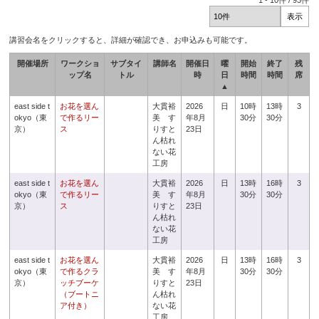
1
-
10
件 /
93
件
講習会名をクリックすると、詳細が確認でき、お申込みも可能です。
開催場所
ワークショ
サブタイ
講師名
開催日
曜
開始
終了
残
ップ名
トル
時
日
時間
時間
席
▲
east side t
お花を選ん
大貫裕
2026
日
10時
13時
3
okyo（東
で作るリー
美 す
年8月
30分
30分
京）
ス
りすと
23日
ん枯れ
ない花
工房
east side t
お花を選ん
大貫裕
2026
日
13時
16時
3
okyo（東
で作るリー
美 す
年8月
30分
30分
京）
ス
りすと
23日
ん枯れ
ない花
工房
east side t
お花を選ん
大貫裕
2026
日
13時
16時
3
okyo（東
で作るクラ
美 す
年8月
30分
30分
京）
ッチブーケ
りすと
23日
（ブートニ
ん枯れ
ア付き）
ない花
工房