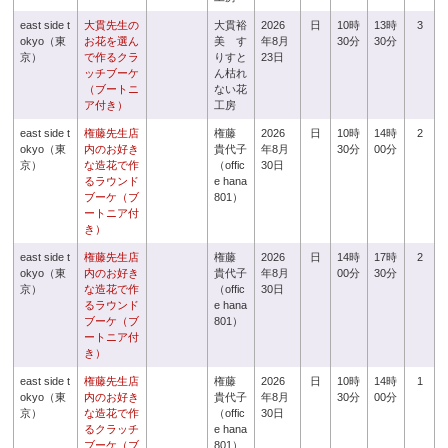
east side t
大貫先生の
大貫裕
2026
日
10時
13時
3
okyo（東
お花を選ん
美 す
年8月
30分
30分
京）
で作るクラ
りすと
23日
ッチブーケ
ん枯れ
（ブートニ
ない花
ア付き）
工房
east side t
権藤先生店
権藤
2026
日
10時
14時
2
okyo（東
内のお好き
貴代子
年8月
30分
00分
京）
な造花で作
（offic
30日
るラウンド
e hana
ブーケ（ブ
801）
ートニア付
き）
east side t
権藤先生店
権藤
2026
日
14時
17時
2
okyo（東
内のお好き
貴代子
年8月
00分
30分
京）
な造花で作
（offic
30日
るラウンド
e hana
ブーケ（ブ
801）
ートニア付
き）
east side t
権藤先生店
権藤
2026
日
10時
14時
1
okyo（東
内のお好き
貴代子
年8月
30分
00分
京）
な造花で作
（offic
30日
るクラッチ
e hana
ブーケ（ブ
801）