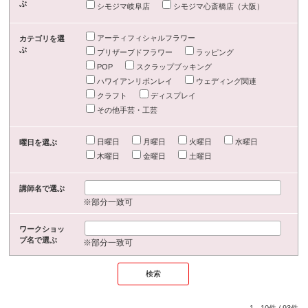
ぶ
シモジマ岐阜店
シモジマ心斎橋店（大阪）
アーティフィシャルフラワー
カテゴリを選
ぶ
プリザーブドフラワー
ラッピング
POP
スクラップブッキング
ハワイアンリボンレイ
ウェディング関連
クラフト
ディスプレイ
その他手芸・工芸
日曜日
月曜日
火曜日
水曜日
曜日を選ぶ
木曜日
金曜日
土曜日
講師名で選ぶ
※部分一致可
ワークショッ
プ名で選ぶ
※部分一致可