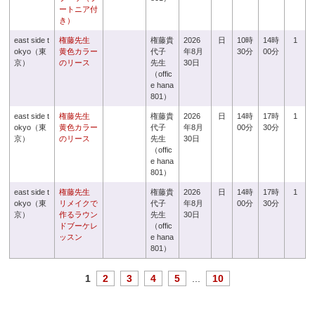
ートニア付
き）
east side t
権藤先生
権藤貴
2026
日
10時
14時
1
okyo（東
黄色カラー
代子
年8月
30分
00分
京）
のリース
先生
30日
（offic
e hana
801）
east side t
権藤先生
権藤貴
2026
日
14時
17時
1
okyo（東
黄色カラー
代子
年8月
00分
30分
京）
のリース
先生
30日
（offic
e hana
801）
east side t
権藤先生
権藤貴
2026
日
14時
17時
1
okyo（東
リメイクで
代子
年8月
00分
30分
京）
作るラウン
先生
30日
ドブーケレ
（offic
ッスン
e hana
801）
1
2
3
4
5
...
10