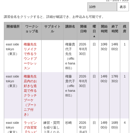
11
-
20
件 /
93
件
講習会名をクリックすると、詳細が確認でき、お申込みも可能です。
開催場所
ワークシ
サブタイト
講師名
開催
曜
開始
終了
残
ョップ名
ル
日時
日
時間
時間
席
▲
east side
権藤先生
権藤貴
2026
日
10時
14時
1
tokyo
リメイク
代子
年8月
30分
00分
（東京）
で作るラ
先生
30日
ウンドブ
（offic
ーケレッ
e hana
スン
801）
east side
権藤先生
権藤
2026
日
14時
17時
1
tokyo
店内のお
貴代子
年8月
00分
30分
（東京）
好きな造
（offic
30日
花で作る
e hana
クラッチ
801）
ブーケ
（ブート
ニア付
き）
east side
ラッピン
練習・質問
杉崎
2026
日
14時
16時
4
tokyo
グ自習室
を繰り返し
年10
00分
00分
（東京）
【ラッピ
上手くなろ
月4日