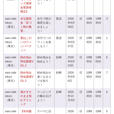
ング講習
う！
会受講者
限定】
east side
水引講習
水引で秋の
黒須
2026
日
10時
13時
3
tokyo
会「近づ
風景を楽し
年8月
30分
30分
（東京）
く秋の風
みましょ
30日
景」
う！
east side
黒ねこの
水引でハロ
黒須
2026
日
10時
13時
1
tokyo
ハロウィ
ウィンを楽
年9月
30分
30分
（東京）
ンパーテ
しもう！
27日
ィー
east side
斜め包み
斜め包みを
杉崎
2026
日
10時
13時
6
tokyo
特化講座V
始めよう！
年8月
30分
00分
（東京）
OL.1
23日
east side
斜め包み
斜め包みが
杉崎
2026
日
10時
13時
7
tokyo
特化講座V
速くなるコ
年9月
30分
00分
（東京）
OL.2
ツを知ろ
6日
う！
east side
倒さずそ
ラッピング
杉崎
2026
日
10時
13時
6
tokyo
のまま包
の幅を広げ
年10
30分
00分
（東京）
むテクニ
よう！
月4日
ック
east side
【年内最
テーマに沿
2026
日
10時
15時
5