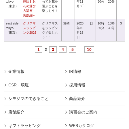
tokyo
終回】お
ってお花を
年11
30分
20分
（東京）
花の選び
選ぶことを
月8日
方講座～
楽しもう！
実践編～
east side
クリスマ
クリスマス
杉崎
2026
日
10時
13時
3
tokyo
スラッピ
をラッピン
年10
30分
30分
（東京）
ング2026
グで楽しも
月18
う！！
日
1
2
3
4
5
...
10
企業情報
IR情報
CSR・環境
採用情報
シモジマのできること
商品紹介
店舗紹介
講習会のご案内
ギフトラッピング
WEBカタログ