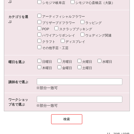
ぶ
シモジマ岐阜店
シモジマ心斎橋店（大阪）
アーティフィシャルフラワー
カテゴリを選
ぶ
プリザーブドフラワー
ラッピング
POP
スクラップブッキング
ハワイアンリボンレイ
ウェディング関連
クラフト
ディスプレイ
その他手芸・工芸
日曜日
月曜日
火曜日
水曜日
曜日を選ぶ
木曜日
金曜日
土曜日
講師名で選ぶ
※部分一致可
ワークショッ
プ名で選ぶ
※部分一致可