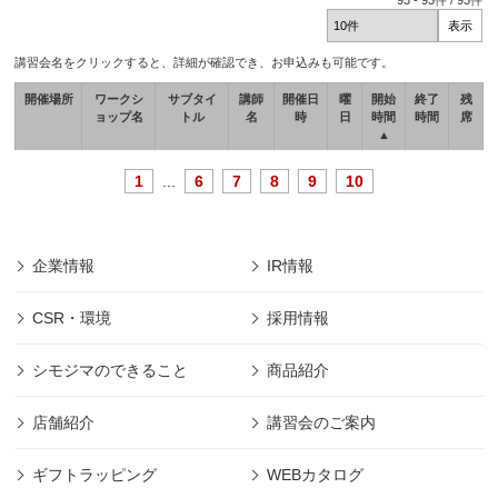
93
-
93
件 /
93
件
講習会名をクリックすると、詳細が確認でき、お申込みも可能です。
開催場所
ワークシ
サブタイ
講師
開催日
曜
開始
終了
残
ョップ名
トル
名
時
日
時間
時間
席
▲
1
...
6
7
8
9
10
企業情報
IR情報
CSR・環境
採用情報
シモジマのできること
商品紹介
店舗紹介
講習会のご案内
ギフトラッピング
WEBカタログ