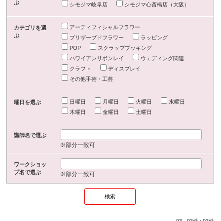
ぶ
シモジマ岐阜店
シモジマ心斎橋店（大阪）
アーティフィシャルフラワー
カテゴリを選
ぶ
プリザーブドフラワー
ラッピング
POP
スクラップブッキング
ハワイアンリボンレイ
ウェディング関連
クラフト
ディスプレイ
その他手芸・工芸
日曜日
月曜日
火曜日
水曜日
曜日を選ぶ
木曜日
金曜日
土曜日
講師名で選ぶ
※部分一致可
ワークショッ
プ名で選ぶ
※部分一致可