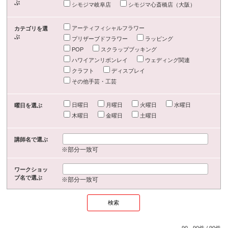
ぶ
シモジマ岐阜店
シモジマ心斎橋店（大阪）
アーティフィシャルフラワー
カテゴリを選
ぶ
プリザーブドフラワー
ラッピング
POP
スクラップブッキング
ハワイアンリボンレイ
ウェディング関連
クラフト
ディスプレイ
その他手芸・工芸
日曜日
月曜日
火曜日
水曜日
曜日を選ぶ
木曜日
金曜日
土曜日
講師名で選ぶ
※部分一致可
ワークショッ
プ名で選ぶ
※部分一致可