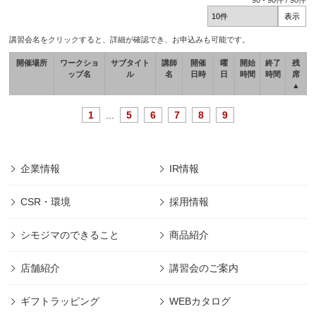
90
-
90
件 /
90
件
講習会名をクリックすると、詳細が確認でき、お申込みも可能です。
開催場所
ワークショ
サブタイト
講師
開催
曜
開始
終了
残
ップ名
ル
名
日時
日
時間
時間
席
▲
1
...
5
6
7
8
9
企業情報
IR情報
CSR・環境
採用情報
シモジマのできること
商品紹介
店舗紹介
講習会のご案内
ギフトラッピング
WEBカタログ