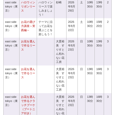
east side
ハロウィン
ハロウィン
杉崎
2026
土
10時
13時
2
tokyo（東
リボンリー
リースで楽
年8月
30分
30分
京）
ス
しみましょ
29日
う！
east side
お花の選び
テーマに沿
2026
土
10時
15時
2
tokyo（東
方講座～実
ってお花を
年8月
30分
20分
京）
践編～
選ぶことを
22日
楽しもう！
east side
お花を選ん
大貫裕
2026
日
10時
13時
3
tokyo（東
で作るリー
美 す
年8月
30分
30分
京）
ス
りすと
23日
ん枯れ
ない花
工房
east side
お花を選ん
大貫裕
2026
日
13時
16時
3
tokyo（東
で作るリー
美 す
年8月
30分
30分
京）
ス
りすと
23日
ん枯れ
ない花
工房
east side
お花を選ん
大貫裕
2026
日
13時
16時
3
tokyo（東
で作るクラ
美 す
年8月
30分
30分
京）
ッチブーケ
りすと
23日
（ブートニ
ん枯れ
ア付き）
ない花