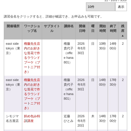
11
-
20
件 /
93
件
講習会名をクリックすると、詳細が確認でき、お申込みも可能です。
開催場所
ワークショ
サブタイト
講師名
開催
曜
開始
終了
残
ップ名
ル
日時
日
時間
時間
席
▲
east side
権藤先生店
権藤
2026
日
10時
14時
2
tokyo（東
内のお好き
貴代子
年8月
30分
00分
京）
な造花で作
（offic
30日
るラウンド
e hana
ブーケ（ブ
801）
ートニア付
き）
east side
権藤先生店
権藤
2026
日
14時
17時
2
tokyo（東
内のお好き
貴代子
年8月
00分
30分
京）
な造花で作
（offic
30日
るラウンド
e hana
ブーケ（ブ
801）
ートニア付
き）
シモジマ
斜め包み特
近藤
2026
木
14時
17時
2
名古屋店
訓講座
ひとみ
年8月
30分
00分
20日