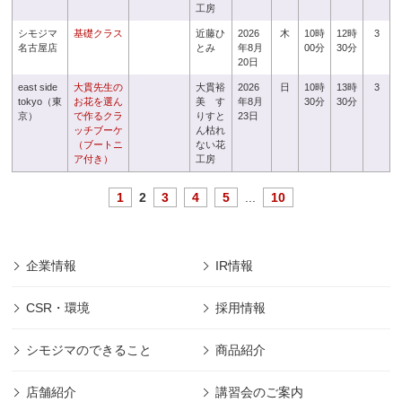
工房
シモジマ
基礎クラス
近藤ひ
2026
木
10時
12時
3
名古屋店
とみ
年8月
00分
30分
20日
east side
大貫先生の
大貫裕
2026
日
10時
13時
3
tokyo（東
お花を選ん
美 す
年8月
30分
30分
京）
で作るクラ
りすと
23日
ッチブーケ
ん枯れ
（ブートニ
ない花
ア付き）
工房
1
2
3
4
5
...
10
企業情報
IR情報
CSR・環境
採用情報
シモジマのできること
商品紹介
店舗紹介
講習会のご案内