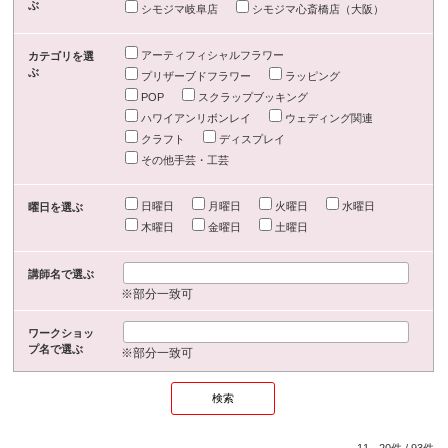
ぶ
シモジマ岐阜店
シモジマ心斎橋店（大阪）
アーティフィシャルフラワー
カテゴリを選
ぶ
プリザーブドフラワー
ラッピング
POP
スクラップブッキング
ハワイアンリボンレイ
ウェディング関連
クラフト
ディスプレイ
その他手芸・工芸
日曜日
月曜日
火曜日
水曜日
曜日を選ぶ
木曜日
金曜日
土曜日
講師名で選ぶ
※部分一致可
ワークショッ
プ名で選ぶ
※部分一致可