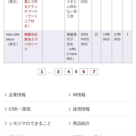
（東京）
選んで作
りすと
23日
るクラッ
ん枯れ
チブーケ
ない花
（ブート
工房
ニア付
き）
east side
権藤先生
権藤貴
2026
日
14時
17時
1
tokyo
黄色カラ
代子
年8月
00分
30分
（東京）
ーのリー
先生
30日
ス
（offic
e hana
801）
1
...
3
4
5
6
7
企業情報
IR情報
CSR・環境
採用情報
シモジマのできること
商品紹介