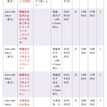
（東京）
ング2026
グで楽しも
月7日
う！！
east side
権藤先生
権藤
2026
日
14時
17時
1
tokyo
店内のお
貴代子
年8月
00分
30分
（東京）
好きな造
（offic
30日
花で作る
e hana
クラッチ
801）
ブーケ
（ブート
ニア付
き）
east side
権藤先生
権藤貴
2026
日
10時
14時
1
tokyo
リメイク
代子
年8月
30分
00分
（東京）
で作るラ
先生
30日
ウンドブ
（offic
ーケレッ
e hana
スン
801）
east side
権藤先生
権藤貴
2026
日
14時
17時
1
tokyo
リメイク
代子
年8月
00分
30分
（東京）
で作るラ
先生
30日
ウンドブ
（offic
ーケレッ
e hana
スン
801）
east side
大貫先生
大貫裕
2026
日
10時
13時
3
tokyo
のお花を
美 す
年8月
30分
30分