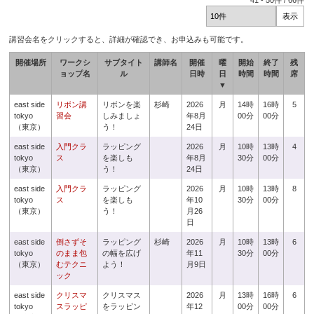
41
-
50
件 /
66
件
講習会名をクリックすると、詳細が確認でき、お申込みも可能です。
開催場所
ワークシ
サブタイト
講師名
開催
曜
開始
終了
残
ョップ名
ル
日時
日
時間
時間
席
▼
east side
リボン講
リボンを楽
杉崎
2026
月
14時
16時
5
tokyo
習会
しみましょ
年8月
00分
00分
（東京）
う！
24日
east side
入門クラ
ラッピング
2026
月
10時
13時
4
tokyo
ス
を楽しも
年8月
30分
00分
（東京）
う！
24日
east side
入門クラ
ラッピング
2026
月
10時
13時
8
tokyo
ス
を楽しも
年10
30分
00分
（東京）
う！
月26
日
east side
倒さずそ
ラッピング
杉崎
2026
月
10時
13時
6
tokyo
のまま包
の幅を広げ
年11
30分
00分
（東京）
むテクニ
よう！
月9日
ック
east side
クリスマ
クリスマス
2026
月
13時
16時
6
tokyo
スラッピ
をラッピン
年12
00分
00分