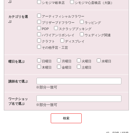
ぶ
シモジマ岐阜店
シモジマ心斎橋店（大阪）
アーティフィシャルフラワー
カテゴリを選
ぶ
プリザーブドフラワー
ラッピング
POP
スクラップブッキング
ハワイアンリボンレイ
ウェディング関連
クラフト
ディスプレイ
その他手芸・工芸
日曜日
月曜日
火曜日
水曜日
曜日を選ぶ
木曜日
金曜日
土曜日
講師名で選ぶ
※部分一致可
ワークショッ
プ名で選ぶ
※部分一致可