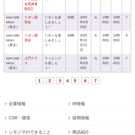
会受講者
限定】
east side
リボン講
リボンを楽
杉崎
2026
火
13時
15時
7
tokyo
習会
しみましょ
年9月
00分
00分
（東京）
う！
15日
east side
リボン講
リボンを楽
杉崎
2026
火
10時
12時
8
tokyo
習会
しみましょ
年10
30分
30分
（東京）
う！
月13
日
east side
入門クラ
ラッピング
2026
火
10時
13時
7
tokyo
ス
を楽しも
年9月
30分
00分
（東京）
う！
29日
1
2
3
4
5
6
7
企業情報
IR情報
CSR・環境
採用情報
シモジマのできること
商品紹介