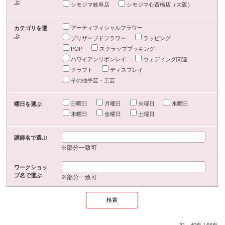
ぶ
シモジマ岐阜店
シモジマ心斎橋店（大阪）
アーティフィシャルフラワー
カテゴリを選
ぶ
プリザーブドフラワー
ラッピング
POP
スクラップブッキング
ハワイアンリボンレイ
ウェディング関連
クラフト
ディスプレイ
その他手芸・工芸
日曜日
月曜日
火曜日
水曜日
曜日を選ぶ
木曜日
金曜日
土曜日
講師名で選ぶ
※部分一致可
ワークショッ
プ名で選ぶ
※部分一致可