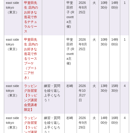
east side
甲斐田先
甲斐
2026
火
10時
14時
1
tokyo
生 店内の
田祥
年8月
30分
00分
（東京）
お好きな
子 (R
25日
造花で作
osett
るナチュ
a主
ラルリー
催)
ス
east side
甲斐田先
甲斐
2026
火
10時
14時
1
tokyo
生 店内の
田祥
年8月
30分
00分
（東京）
お好きな
子 (R
25日
造花で作
osett
るリース
a主
ブーケ
催)
（ブート
二ア付
き）
east side
ラッピン
練習・質問
杉崎
2026
火
13時
15時
4
tokyo
グ自習室
を繰り返し
年10
30分
30分
（東京）
【ラッピ
上手くなろ
月27
ング講習
う！
日
会受講者
限定】
east side
ラッピン
練習・質問
杉崎
2026
火
14時
16時
4
tokyo
グ自習室
を繰り返し
年9月
00分
00分
（東京）
【ラッピ
上手くなろ
29日
ング講習
う！