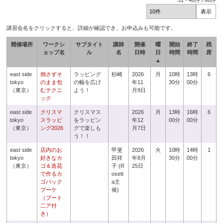
31
-
40
件 /
66
件
講習会名をクリックすると、詳細が確認でき、お申込みも可能です。
開催場所
ワークシ
サブタイト
講師
開催
曜
開始
終了
残
ョップ名
ル
名
日時
日
時間
時間
席
▲
east side
倒さずそ
ラッピング
杉崎
2026
月
10時
13時
6
tokyo
のまま包
の幅を広げ
年11
30分
00分
（東京）
むテクニ
よう！
月9日
ック
east side
クリスマ
クリスマス
2026
月
13時
16時
6
tokyo
スラッピ
をラッピン
年12
00分
00分
（東京）
ング2026
グで楽しも
月7日
う！！
east side
店内のお
甲斐
2026
火
10時
14時
1
tokyo
好きなカ
田祥
年8月
30分
00分
（東京）
ゴ＆造花
子 (R
25日
で作るカ
osett
ゴバック
a主
ブーケ
催)
（ブート
二ア付
き）