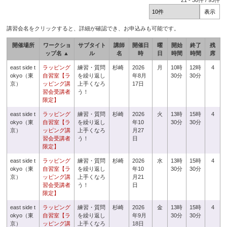
21
-
30
件 /
93
件
講習会名をクリックすると、詳細が確認でき、お申込みも可能です。
開催場所
ワークショ
サブタイト
講師
開催日
曜
開始
終了
残
ップ名 ▲
ル
名
時
日
時間
時間
席
east side t
ラッピング
練習・質問
杉崎
2026
月
10時
12時
4
okyo（東
自習室【ラ
を繰り返し
年8月
30分
30分
京）
ッピング講
上手くなろ
17日
習会受講者
う！
限定】
east side t
ラッピング
練習・質問
杉崎
2026
火
13時
15時
4
okyo（東
自習室【ラ
を繰り返し
年10
30分
30分
京）
ッピング講
上手くなろ
月27
習会受講者
う！
日
限定】
east side t
ラッピング
練習・質問
杉崎
2026
水
13時
15時
4
okyo（東
自習室【ラ
を繰り返し
年10
30分
30分
京）
ッピング講
上手くなろ
月21
習会受講者
う！
日
限定】
east side t
ラッピング
練習・質問
杉崎
2026
金
13時
15時
4
okyo（東
自習室【ラ
を繰り返し
年9月
30分
30分
京）
ッピング講
上手くなろ
18日