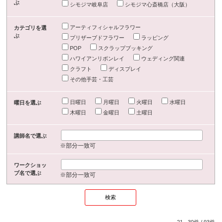
ぶ
シモジマ岐阜店
シモジマ心斎橋店（大阪）
アーティフィシャルフラワー
カテゴリを選
ぶ
プリザーブドフラワー
ラッピング
POP
スクラップブッキング
ハワイアンリボンレイ
ウェディング関連
クラフト
ディスプレイ
その他手芸・工芸
日曜日
月曜日
火曜日
水曜日
曜日を選ぶ
木曜日
金曜日
土曜日
講師名で選ぶ
※部分一致可
ワークショッ
プ名で選ぶ
※部分一致可