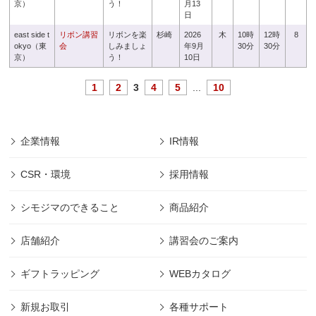
京）
う！
月13
日
east side t
リボン講習
リボンを楽
杉崎
2026
木
10時
12時
8
okyo（東
会
しみましょ
年9月
30分
30分
京）
う！
10日
1
2
3
4
5
...
10
企業情報
IR情報
CSR・環境
採用情報
シモジマのできること
商品紹介
店舗紹介
講習会のご案内
ギフトラッピング
WEBカタログ
新規お取引
各種サポート