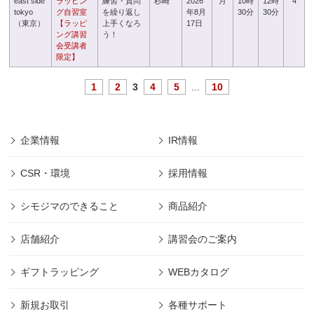
east side
ラッピン
練習・質問
杉崎
2026
月
10時
12時
4
tokyo
グ自習室
を繰り返し
年8月
30分
30分
（東京）
【ラッピ
上手くなろ
17日
ング講習
う！
会受講者
限定】
1
2
3
4
5
...
10
企業情報
IR情報
CSR・環境
採用情報
シモジマのできること
商品紹介
店舗紹介
講習会のご案内
ギフトラッピング
WEBカタログ
新規お取引
各種サポート