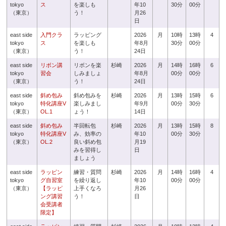
tokyo
ス
を楽しも
年10
30分
00分
（東京）
う！
月26
日
east side
入門クラ
ラッピング
2026
月
10時
13時
4
tokyo
ス
を楽しも
年8月
30分
00分
（東京）
う！
24日
east side
リボン講
リボンを楽
杉崎
2026
月
14時
16時
6
tokyo
習会
しみましょ
年8月
00分
00分
（東京）
う！
24日
east side
斜め包み
斜め包みを
杉崎
2026
月
13時
15時
6
tokyo
特化講座V
楽しみまし
年9月
00分
30分
（東京）
OL.1
ょう！
14日
east side
斜め包み
半回転包
杉崎
2026
月
13時
15時
8
tokyo
特化講座V
み、効率の
年10
00分
30分
（東京）
OL.2
良い斜め包
月19
みを習得し
日
ましょう
east side
ラッピン
練習・質問
杉崎
2026
月
14時
16時
4
tokyo
グ自習室
を繰り返し
年10
00分
00分
（東京）
【ラッピ
上手くなろ
月26
ング講習
う！
日
会受講者
限定】