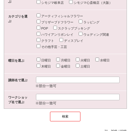
ぶ
シモジマ岐阜店
シモジマ心斎橋店（大阪）
アーティフィシャルフラワー
カテゴリを選
ぶ
プリザーブドフラワー
ラッピング
POP
スクラップブッキング
ハワイアンリボンレイ
ウェディング関連
クラフト
ディスプレイ
その他手芸・工芸
日曜日
月曜日
火曜日
水曜日
曜日を選ぶ
木曜日
金曜日
土曜日
講師名で選ぶ
※部分一致可
ワークショッ
プ名で選ぶ
※部分一致可