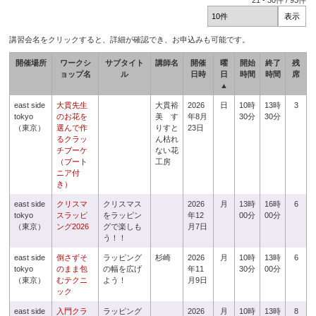
21
-
30
件 /
93
件
講習会名をクリックすると、詳細が確認でき、お申込みも可能です。
開催場所
ワークシ
サブタイト
講師名
開催
曜
開始
終了
残
ョップ名
ル
日時
日
時間
時間
席
▲
east side
大貫先生
大貫裕
2026
日
10時
13時
3
tokyo
のお花を
美 す
年8月
30分
30分
（東京）
選んで作
りすと
23日
るクラッ
ん枯れ
チブーケ
ない花
（ブート
工房
ニア付
き）
east side
クリスマ
クリスマス
2026
月
13時
16時
6
tokyo
スラッピ
をラッピン
年12
00分
00分
（東京）
ング2026
グで楽しも
月7日
う！！
east side
倒さずそ
ラッピング
杉崎
2026
月
10時
13時
6
tokyo
のまま包
の幅を広げ
年11
30分
00分
（東京）
むテクニ
よう！
月9日
ック
east side
入門クラ
ラッピング
2026
月
10時
13時
8