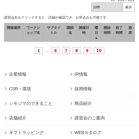
93
-
93
件 /
93
件
講習会名をクリックすると、詳細が確認でき、お申込みも可能です。
開催場所
ワークシ
サブタイ
講師
開催日
曜
開始
終了
残
ョップ名
トル
名
時
日
時間
時間
席
▲
1
...
6
7
8
9
10
企業情報
IR情報
CSR・環境
採用情報
シモジマのできること
商品紹介
店舗紹介
講習会のご案内
ギフトラッピング
WEBカタログ