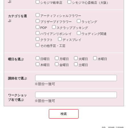
ぶ
シモジマ岐阜店
シモジマ心斎橋店（大阪）
アーティフィシャルフラワー
カテゴリを選
ぶ
プリザーブドフラワー
ラッピング
POP
スクラップブッキング
ハワイアンリボンレイ
ウェディング関連
クラフト
ディスプレイ
その他手芸・工芸
日曜日
月曜日
火曜日
水曜日
曜日を選ぶ
木曜日
金曜日
土曜日
講師名で選ぶ
※部分一致可
ワークショッ
プ名で選ぶ
※部分一致可