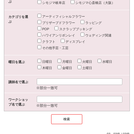
ぶ
シモジマ岐阜店
シモジマ心斎橋店（大阪）
アーティフィシャルフラワー
カテゴリを選
ぶ
プリザーブドフラワー
ラッピング
POP
スクラップブッキング
ハワイアンリボンレイ
ウェディング関連
クラフト
ディスプレイ
その他手芸・工芸
日曜日
月曜日
火曜日
水曜日
曜日を選ぶ
木曜日
金曜日
土曜日
講師名で選ぶ
※部分一致可
ワークショッ
プ名で選ぶ
※部分一致可