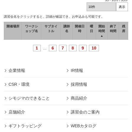
93
-
93
件 /
93
件
講習会名をクリックすると、詳細が確認でき、お申込みも可能です。
開催場所
ワークシ
サブタイ
講師
開催日
曜
開始
終了
残
ョップ名
トル
名
時
日
時間
時間
席
▲
1
...
6
7
8
9
10
企業情報
IR情報
CSR・環境
採用情報
シモジマのできること
商品紹介
店舗紹介
講習会のご案内
ギフトラッピング
WEBカタログ