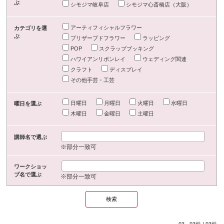
ぶ
シモジマ岐阜店
シモジマ心斎橋店（大阪）
アーティフィシャルフラワー
カテゴリを選
ぶ
プリザーブドフラワー
ラッピング
POP
スクラップブッキング
ハワイアンリボンレイ
ウェディング関連
クラフト
ディスプレイ
その他手芸・工芸
日曜日
月曜日
火曜日
水曜日
曜日を選ぶ
木曜日
金曜日
土曜日
講師名で選ぶ
※部分一致可
ワークショッ
プ名で選ぶ
※部分一致可