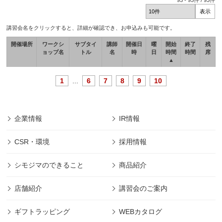
93
-
93
件 /
93
件
講習会名をクリックすると、詳細が確認でき、お申込みも可能です。
開催場所
ワークシ
サブタイ
講師
開催日
曜
開始
終了
残
ョップ名
トル
名
時
日
時間
時間
席
▲
1
...
6
7
8
9
10
企業情報
IR情報
CSR・環境
採用情報
シモジマのできること
商品紹介
店舗紹介
講習会のご案内
ギフトラッピング
WEBカタログ