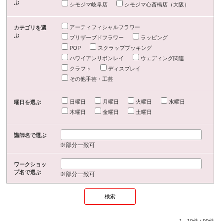
ぶ
シモジマ岐阜店
シモジマ心斎橋店（大阪）
アーティフィシャルフラワー
カテゴリを選
ぶ
プリザーブドフラワー
ラッピング
POP
スクラップブッキング
ハワイアンリボンレイ
ウェディング関連
クラフト
ディスプレイ
その他手芸・工芸
日曜日
月曜日
火曜日
水曜日
曜日を選ぶ
木曜日
金曜日
土曜日
講師名で選ぶ
※部分一致可
ワークショッ
プ名で選ぶ
※部分一致可