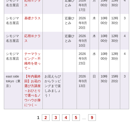
シモジマ
応用Ⅱクラ
近藤ひ
2026
月
10時
12時
4
名古屋店
ス
とみ
年8月
00分
30分
17日
シモジマ
基礎クラス
近藤ひ
2026
木
10時
12時
3
名古屋店
とみ
年8月
00分
30分
20日
シモジマ
応用Ⅲクラ
近藤ひ
2026
木
10時
12時
4
名古屋店
ス
とみ
年9月
00分
30分
10日
シモジマ
テーマラッ
2026
水
10時
12時
4
名古屋店
ピング～不
年9月
00分
30分
織布を使っ
23日
て～
east side
【年内最終
お花えらび
2026
日
10時
15時
3
tokyo（東
回】お花の
からラッピ
年9月
30分
20分
京）
選び方講座
ングまで楽
13日
～おひとり
しみましょ
で選べるノ
う！
ウハウが身
につく～
1
2
3
4
5
...
9