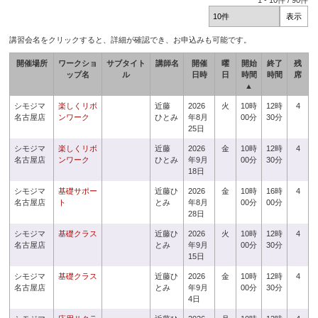
1
-
10
件 /
90
件
講習会名をクリックすると、詳細が確認でき、お申込みも可能です。
開催場所
ワークショ
サブタイト
講師名
開催
曜
開始
終了
残
ップ名
ル
日時
日
時間
時間
席
▲
シモジマ
楽しくリボ
近藤
2026
火
10時
12時
4
名古屋店
ンワーク
ひとみ
年8月
00分
30分
25日
シモジマ
楽しくリボ
近藤
2026
金
10時
12時
4
名古屋店
ンワーク
ひとみ
年9月
00分
30分
18日
シモジマ
基礎サポー
近藤ひ
2026
金
10時
16時
4
名古屋店
ト
とみ
年8月
00分
00分
28日
シモジマ
基礎クラス
近藤ひ
2026
火
10時
12時
4
名古屋店
とみ
年9月
00分
30分
15日
シモジマ
基礎クラス
近藤ひ
2026
金
10時
12時
4
名古屋店
とみ
年9月
00分
30分
4日